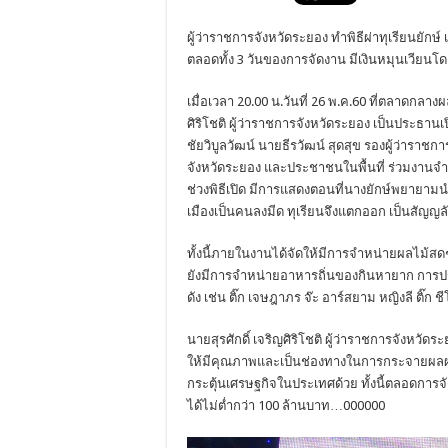
ผู้ว่าราชการจังหวัดระยอง ทำพิธีผ่าทุเรียนยักษ์
ตลอดทั้ง 3 วันของการจัดงาน มีเงินหมุนเวียน
เมื่อเวลา 20.00 น.วันที่ 26 พ.ค.60 ที่ตลาดกลา
ศิริโชติ ผู้ว่าราชการจังหวัดระยอง เป็นประธ
ชัยวิบูลวัฒน์ นายธีรวัฒน์ สุดสุข รองผู้ว่ารา
จังหวัดระยอง และประชาชนในพื้นที่ ร่วมงานจ
ช่วงพิธีเปิด มีการแสดงตอนที่นางยักษ์พยายามนำม
เมืองเป็นคนลงมีด ทุเรียนจึงแตกออก เป็นสัญญล
ทั้งนี้ภายในงานได้จัดให้มีการจำหน่ายผลไม้สดๆ
ยังมีการจำหน่ายอาหารถิ่นของกินหายาก การปร
ดัง เช่น ติ๊ก เจษฎาภร จ๊ะ อาร์สยาม หญิงลี ติ๊ก ช
นายสุรศักดิ์ เจริญศิริโชติ ผู้ว่าราชการจังหวัด
ให้มีคุณภาพและเป็นช่องทางในการกระจายผลผลิตข
กระตุ้นเศรษฐกิจในประเทศด้วย ทั้งนี้ตลอดการจ
ได้ไม่ต่ำกว่า 100 ล้านบาท…000000