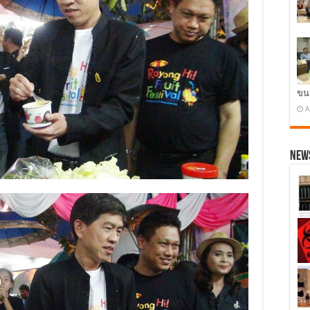
ขน
A
News