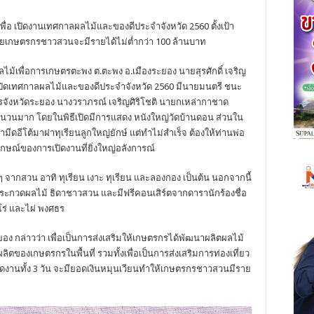
 เพื่อ เปิดงานเทศกาลผลไม้และของดีประจำจังหวัด 2560 ตั้งเป้า
โดยเกษตรกรชาวสวนจะมีรายได้ไม่ต่ำกว่า 100 ล้านบาท
งผลไม้เพื่อการเกษตรตะพง ต.ตะพง อ.เมืองระยอง นายสุรศักดิ์ เจริญ
านเปิดเทศกาลผลไม้และของดีประจำจังหวัด 2560 มีนายมนตรี ชนะ
ชการจังหวัดระยอง นางวราภรณ์ เจริญศิริโชติ นายกเหล่ากาชาด
ำนวนมาก โดยในพิธีเปิดมีการแสดง หนังใหญ่วัดบ้านดอน ส่วนใน
ีดอีโต้มาผ่าทุเรียนลูกใหญ่ยักษ์ แต่ทำไม่สำเร็จ ต้องให้ท่านพ่อ
ักษณ์ของการเปิดงานที่ยิ่งใหญ่อลังการณ์
 จากสวน อาทิ ทุเรียน เงาะ ทุเรียน และลองกอง เป็นต้น นอกจากนี้
ะกวดผลไม้ ธิดาชาวสวน และมีฟรีคอนเสิร์ตจากดารานักร้องชื่อ
ีโร่ และไผ่ พงศธร
ระยอง กล่าวว่า เพื่อเป็นการส่งเสริมให้เกษตรกรได้พัฒนาผลิตผลไม้
องเกษตรกรในพื้นที่ รวมทั้งเพื่อเป็นการส่งเสริมการท่องเที่ยว
ัดงานทั้ง 3 วัน จะมียอดเงินหมุนเวียนทำให้เกษตรกรชาวสวนมีราย