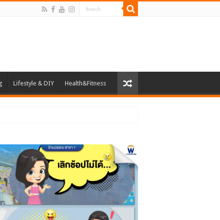
g
Lifestyle & DIY
Health&Fitness