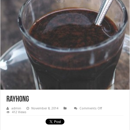
rayhong
on
admin
November 8, 2014
Comments Off
rayhong
412 Views