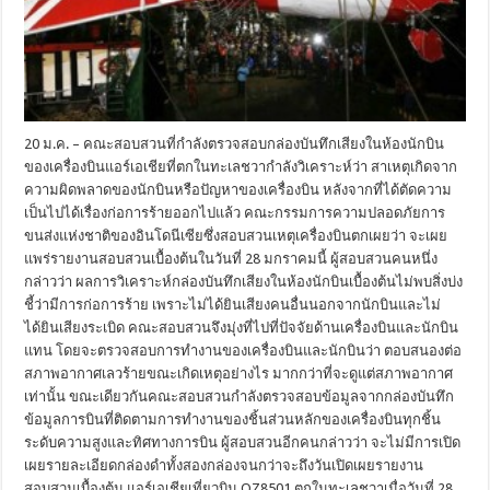
20 ม.ค. – คณะสอบสวนที่กำลังตรวจสอบกล่องบันทึกเสียงในห้องนักบิน
ของเครื่องบินแอร์เอเชียที่ตกในทะเลชวากำลังวิเคราะห์ว่า สาเหตุเกิดจาก
ความผิดพลาดของนักบินหรือปัญหาของเครื่องบิน หลังจากที่ได้ตัดความ
เป็นไปได้เรื่องก่อการร้ายออกไปแล้ว คณะกรรมการความปลอดภัยการ
ขนส่งแห่งชาติของอินโดนีเซียซึ่งสอบสวนเหตุเครื่องบินตกเผยว่า จะเผย
แพร่รายงานสอบสวนเบื้องต้นในวันที่ 28 มกราคมนี้ ผู้สอบสวนคนหนึ่ง
กล่าวว่า ผลการวิเคราะห์กล่องบันทึกเสียงในห้องนักบินเบื้องต้นไม่พบสิ่งบ่ง
ชี้ว่ามีการก่อการร้าย เพราะไม่ได้ยินเสียงคนอื่นนอกจากนักบินและไม่
ได้ยินเสียงระเบิด คณะสอบสวนจึงมุ่งที่ไปที่ปัจจัยด้านเครื่องบินและนักบิน
แทน โดยจะตรวจสอบการทำงานของเครื่องบินและนักบินว่า ตอบสนองต่อ
สภาพอากาศเลวร้ายขณะเกิดเหตุอย่างไร มากกว่าที่จะดูแต่สภาพอากาศ
เท่านั้น ขณะเดียวกันคณะสอบสวนกำลังตรวจสอบข้อมูลจากกล่องบันทึก
ข้อมูลการบินที่ติดตามการทำงานของชิ้นส่วนหลักของเครื่องบินทุกชิ้น
ระดับความสูงและทิศทางการบิน ผู้สอบสวนอีกคนกล่าวว่า จะไม่มีการเปิด
เผยรายละเอียดกล่องดำทั้งสองกล่องจนกว่าจะถึงวันเปิดเผยรายงาน
สอบสวนเบื้องต้น แอร์เอเชียเที่ยวบิน QZ8501 ตกในทะเลชวาเมื่อวันที่ 28