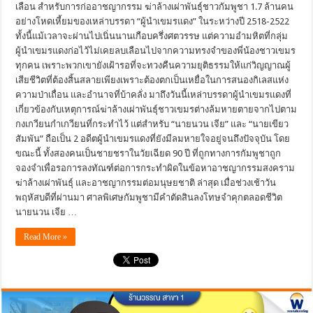
เลือน สำหรับการก่ออาชญากรรม ฆ่าล้างเผ่าพันธุ์ชาวกัมพูชา 1.7 ล้านคน
อย่างโหดเหี้ยมของเหล่าบรรดา “ผู้นำเขมรแดง” ในระหว่างปี 2518-2522
ทั้งนี้แม้เวลาจะผ่านไปเนิ่นนานเกือบครึ่งศตวรรษ แต่ความอำมหิตที่กลุ่ม
ผู้นำเขมรแดงก่อไว้ไม่เคยลบเลือนไปจากความทรงจำของพี่น้องชาวเขมร
ทุกคน เพราะพวกเขายังเฝ้ารอที่จะทวงคืนความยุติธรรมให้แก่วิญญาณผู้
เสียชีวิตที่ต้องสิ้นสลายเพียงเพราะต้องตกเป็นเหยื่อในการสนองกิเลสแห่ง
ความป่าเถื่อน และอำนาจที่บ้าคลั่ง มาถึงวันนี้เหล่าบรรดาผู้นำเขมรแดงที่
เกี่ยวข้องกับเหตุการณ์ฆ่าล้างเผ่าพันธุ์ชาวเขมรต่างล้มหายตายจากไปตาม
กงเกวียนกำเกวียนที่กระทำไว้ แต่สำหรับ “นายนวน เจีย” และ “นายเขียว
สัมพัน” ถือเป็น 2 อดีตผู้นำเขมรแดงที่ยังมีลมหายใจอยู่จนถึงปัจจุบัน โดย
ขณะนี้ ทั้งสองคนเป็นชายชราในวัยเฉียด 90 ปี ที่ถูกทางการกัมพูชาถูก
จองจำเพื่อรอการลงทัณฑ์ต่อการกระทำผิดในข้อหาอาชญากรรมสงคราม
ฆ่าล้างเผ่าพันธุ์ และอาชญากรรมต่อมนุษยชาติ ล่าสุด เมื่อช่วงเช้าวัน
พฤหัสบดีที่ผ่านมา ศาลพิเศษกัมพูชามีคำตัดสินลงโทษจำคุกตลอดชีวิต
นายนวน เจีย …
Read More »