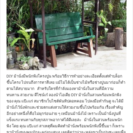
DIY ม้านั่งมีพนักพิงโครงปูน พร้อมวิธีการทำอย่างละเอียดตั้งแต่ทำบล็อก
ขึ้นโครง ไปจนถึงการทาสีเลย แม้ไม่ได้เป็นช่างไม้หรือช่างปูนมาก่อนก็ทำ
ตามได้สบายมาก สำหรับใครที่กำลังมองหาม้านั่งในสวนที่มีความ
ทนทาน สวยงาม ดีไซน์เก๋ ลองนำไอเดีย DIY ม้านั่งในสวนพร้อมพนักพิง
ของ คุณ แป๊ะแก่ สมาชิกเว็บไซต์พันทิปดอทคอม ไปลงมือทำกันดู จะได้มี
ม้านั่งไว้นั่งพักและช่วยตกแต่งสวนให้สวยงามขึ้นไปพร้อมกัน เรื่องสำคัญ
อีกอย่างหนึ่งก็คือไม่ผุกร่อนง่าย ๆ เหมือนม้านั่งไม้ เพราะเป็นม้านั่งปูนที่
แข็งแรง ทนทานกับทุกสภาพอากาศได้ดีเลยล่ะ ม้านั่งในสวนพร้อมพนัก
พิง โดย คุณ แป๊ะแก่ สาเหตุที่ผมคิดทำม้านั่งพร้อมพนักพิงนี้ขึ้นมา ก็เพราะ
ขาม้านั่งของผมมักจะผุก่อนเสมอ เลยคิดว่าน่าจะหล่อขาเป็นปูนซะเลยเพื่อ