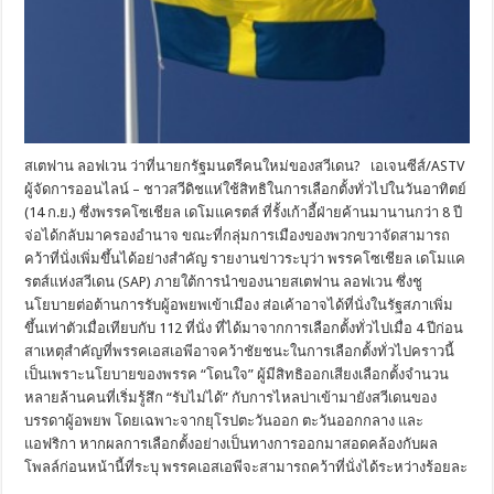
สเตฟาน ลอฟเวน ว่าที่นายกรัฐมนตรีคนใหม่ของสวีเดน? เอเจนซีส์/ASTV
ผู้จัดการออนไลน์ – ชาวสวีดิชแห่ใช้สิทธิในการเลือกตั้งทั่วไปในวันอาทิตย์
(14 ก.ย.) ซึ่งพรรคโซเชียล เดโมแครตส์ ที่รั้งเก้าอี้ฝ่ายค้านมานานกว่า 8 ปี
จ่อได้กลับมาครองอำนาจ ขณะที่กลุ่มการเมืองของพวกขวาจัดสามารถ
คว้าที่นั่งเพิ่มขึ้นได้อย่างสำคัญ รายงานข่าวระบุว่า พรรคโซเชียล เดโมแค
รตส์แห่งสวีเดน (SAP) ภายใต้การนำของนายสเตฟาน ลอฟเวน ซึ่งชู
นโยบายต่อต้านการรับผู้อพยพเข้าเมือง ส่อเค้าอาจได้ที่นั่งในรัฐสภาเพิ่ม
ขึ้นเท่าตัวเมื่อเทียบกับ 112 ที่นั่ง ที่ได้มาจากการเลือกตั้งทั่วไปเมื่อ 4 ปีก่อน
สาเหตุสำคัญที่พรรคเอสเอพีอาจคว้าชัยชนะในการเลือกตั้งทั่วไปคราวนี้
เป็นเพราะนโยบายของพรรค “โดนใจ” ผู้มีสิทธิออกเสียงเลือกตั้งจำนวน
หลายล้านคนที่เริ่มรู้สึก “รับไม่ได้” กับการไหลบ่าเข้ามายังสวีเดนของ
บรรดาผู้อพยพ โดยเฉพาะจากยุโรปตะวันออก ตะวันออกกลาง และ
แอฟริกา หากผลการเลือกตั้งอย่างเป็นทางการออกมาสอดคล้องกับผล
โพลล์ก่อนหน้านี้ที่ระบุ พรรคเอสเอพีจะสามารถคว้าที่นั่งได้ระหว่างร้อยละ
…