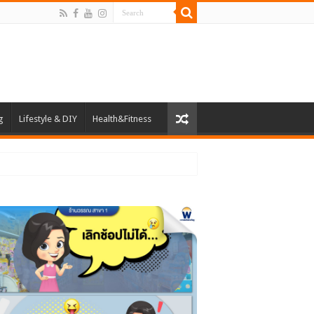
g
Lifestyle & DIY
Health&Fitness