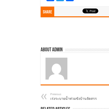
ac
wi
h
e
tt
ar
Share
b
er
e
o
o
k
About admin
Previous
เร่งระบายน้ำท่วมขังบ้านจัดสรร