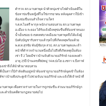
ตำรวจ สภ.มาบตาพุด นำตัวหนุ่มช่างไฟดำเนินคดีใน
ข้อหาข่มขืนหญิงที่ไม่ใช่ภรรยาตน หลังฉุดสาวใบ้เข้า
ห้องข่มขืนจนสำเร็จความใคร่
ร.ต.ท.ไมตรี พากุล พนักงานสอบสวน สภ.มาบตาพุด
อ.เมือง จ.ระยอง ได้รับแจ้งมีเหตุข่มขืนที่ห้องเช่าหนอง
น้ำเย็นซอย 6 เขตเทศบาลเมืองมาบตาพุดจึงได้แจ้งผู้
บังคับบัญชารับทราบแล้วรุดไปที่เกิดเหตุพร้อมด้วย
พ.ต.ท.สุรชัย พันธุ์ชัยกุล สวป. สภ.มาบตาพุดและเจ้า
หน้าที่ตำรวจจำนวนหนึ่งเมื่อไปถึงที่เกิดเหตุเป็นห้อง
เช่า จี 2 โดยมีชาวบ้านจับตัวนายอภิรักษ์ กองแพงคำ
อายุ 25ปี บ้านเลขที่80หมู่ 14 ต.ป่งโฮ อ.เซกา จ.บึงกาฬ
ห้องเช่าจึงได้นำตัวมาสอบสวน
เป็นสาวใบ้กำลังเดินอยู่หน้าห้องเช่าถูกนายอภิรักษ์ฉุดเข้าในห้อง
้ชาวบ้านพึงประตูเข้าไปช่วยจับนายอภิรักษ์ และแจ้งให้เจ้าหน้าที่
 รพ.มาบตาพุด เพื่อตรวจร่างกายในการถูกข่มขืน ส่วนนายอภิรักษ์ถูก
าตนและดำเนินคดีตามกฎหมายต่อไป