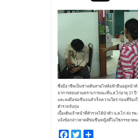
ซึ่งมีอาชีพเป็นช่างเดินสายไฟล้อฟ้ายืนอยู่หน้า
จาการสอบสวนทราบว่าขณะที่น.ส.ไก่อายุ 21 ปี ที่
และลงมือข่มขืนจนสำเร็จความใคร่ ก่อนที่ร้องให
ตำรวจจับกุม
เบื้องต้นเจ้าหน้าที่ตำรวจได้นำตัว น.ส.ไก่ ส่ง
แจ้งข้อกล่าวหาคดีข่มขืนหญิงที่ไม่ใช่ภรรย
F
T
S