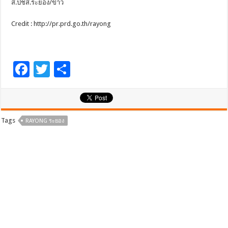
ส.ปชส.ระยอง/ข่าว
Credit : http://pr.prd.go.th/rayong
F
T
S
ac
wi
h
e
tt
ar
b
er
e
Tags
RAYONG ระยอง
o
o
k