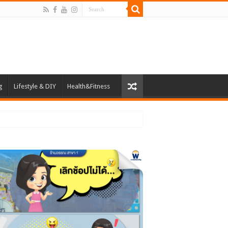
g
Lifestyle & DIY
Health&Fitness