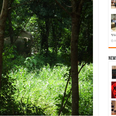
ขน
A
News