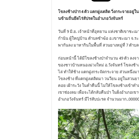
โขลงช้างป่า14 ตัว แตกฝูงเตลิด วิ่งกระจายอยู่
นข้ามถิ่นยึดไร่สัปรดในอำเภอ
วังจันทร์
วันที่ 9 มิ.ย. เจ้าหน้าที่อุทยาน แห่งชาติเขาช
กำนัน ผู้ใหญ่บ้าน ตำบลซำฆ้อ อ.เขาชะเมา จ.ระ
พากันลง มาหากินในพื้นที่ สวนยางหมู่ที่ 7 ตำบล
ก่อนหน้านี้ ได้มีโขลงช้างป่าจำนวน 49 ตัว ลง
ของชาวบ้
านหนองม่วงใหม่ อ.วังจันทร์ โขลงช
ไล่ ทำให้ช้าง แตกฝูงกระจัดกระจาย ส่วนหนึ่งมาโ
โขลงช้าง ที่แตกฝูงเตลิดมา วนวียน อยู่ในสวนยา
คอย เฝ้าระวัง ในค่ำคืนนี้ ไม่ให้โขลงช้างเข
เขาช่องลม เพื่อจะได้กลับคืนป่า ในฝั่งอำเภอเขาช
อำเภอวังจันทร์ มีไร่สับปะรด จำนวนมาก
..0000