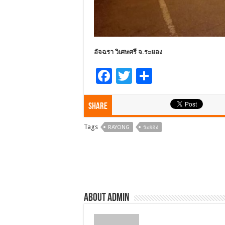
อัจฉรา วิเศษศรี จ.ระยอง
F
T
S
ac
wi
h
e
tt
ar
Share
b
er
e
Tags
RAYONG
ระยอง
o
o
k
About admin