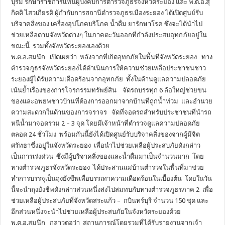
บุรมิ รักษาราชการแทนผู้บังคับการตำรวจภูธรจังหวัดระยอง และ พ.ต.อ.สุ
กิตติ ไสวเกียรติ ผู้กำกับการสถานีตำรวจภูธรเมืองระยอง ได้เปิดศูนย์รับ
บริจาคสิ่งของ เครื่องอุปโภคบริโภค น้ำดื่ม ยารักษาโรค ซึ่งจะได้นำไป
ช่วยเหลือตามจังหวัดต่างๆ ในภาคตะวันออกที่กำลังประสบอุทกภัยอยู่ใน
ขณะนี้ รวมทั้งจังหวัดระยองเองด้วย
พ.ต.อ.สมนึก เปิดเผยว่า หลังจากที่เกิดอุทกภัยในพื้นที่จังหวัดระยอง ทาง
ตำรวจภูธรจังหวัดระยองได้ดำเนินการให้ความช่วยเหลือประชาชนชาว
ระยองผู้ได้รับความเดือดร้อนจากอุทกภัย ทั้งในด้านดูแลความปลอดภัย
เน้นย้ำเรื่องของการโจรกรรมทรัพย์สิน จัดรถบรรทุก 6 ล้อใหญ่ช่วยขน
ของและอพยพชาวบ้านที่ต้องการออกมาจากบ้านที่ถูกน้ำท่วม และอำนวย
ความสะดวกในด้านของการจราจร จัดที่จอดรถสำหรับประชาชนที่นำรถ
หนีน้ำมาจอดรวม 2 – 3 จุด โดยมีเจ้าหน้าที่ตำรวจดูแลความปลอดภัย
ตลอด 24 ชั่วโมง พร้อมกันนี้ยังได้เปิดศูนย์รับบริจาคสิ่งของจากผู้มีจิต
ศรัทธาซึ่งอยู่ในจังหวัดระยอง เพื่อนำไปช่วยเหลือผู้ประสบภัยดังกล่าว
เป็นการเร่งด่วน ซึ่งมีผู้บริจาคสิ่งของและน้ำดื่มมาเป็นจำนวนมาก โดย
ทางตำรวจภูธรจังหวัดระยอง ได้ประสานแม่บ้านตำรวจในพื้นที่มาช่วย
ทำการบรรจุเป็นถุงยังชีพเพื่อบรรเทาความเดือดร้อนในเบื้องต้น โดยในวัน
นี้จะนำถุงยังชีพดังกล่าวส่วนหนึ่งส่งไปสมทบกับทางตำรวจภูธรภาค 2 เพื่อ
ช่วยเหลือผู้ประสบภัยที่จังหวัดสระแก้ว – กบินทร์บุรี จำนวน 150 ชุด และ
อีกส่วนหนึ่งจะนำไปช่วยเหลือผู้ประสบภัยในจังหวัดระยองด้วย
พ.ต.อ.สมนึก กล่าวต่อว่า สถานการณ์โดยรวมที่ได้รับรายงานจากเจ้า