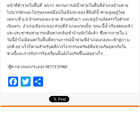
หน้าที่ตำรวจในพื้นที่ พบว่า สถานการณ์น้ำท่วมในพื้นที่อำเภอบ้านค่าย
ไม่มากนักและไม่รุนแรงเหมือนในเมืองระยอง ที่ยังมีน้ำท่วมสูงอยู่โดย
เฉพาะที่ ม.6 บ้านหนองมะหาด ตำบลทับมา และหมู่บ้านจัดสรรในตำบล
เนินพระ อำเภอเมืองระยอง ส่วนที่อำเภอแกลงนั้น ขณะนี้น้ำเริ่มลดลงแล้ว
และประชาชนสามารถเดินทางกลับเข้าบ้านพักได้แล้ว ซึ่งหากภายใน 2
วันนี้ถ้าไม่มีฝนตกในพื้นที่สถานการณ์น้ำท่วมที่อำเภอแกลงจะเข้าสู่ภาวะ
ปกติ อย่างไรก็ตามสำหรับคดีการโจรกรรมทรัพย์สินช่วงเกิดอุทกภัยใน
ช่วงนี้และการรับการร้องเรียนนั้นยังไม่เกิดขึ้นแต่อย่างไร…
วฐิต กลางนอก/ระยอง 0871373960
F
T
S
ac
wi
h
e
tt
ar
b
er
e
o
o