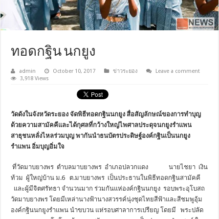
ทอดกฐิน นกยูง
admin
October 10, 2017
ข่าวระยอง
Leave a comment
3,918 Views
วัดดังในจังหวัดระยอง จัดพิธีทอดกฐินนกยูง สื่อสัญลักษณ์ของการทำบุญ
ด้วยคว
ามสามัคคีและได้กุศลที่กว้างใหญ่
ไพศาลประดุจนกยูงรำแพน
สาธุชนหลั่งไหลร่วมบุญ พากันนำธนบัตรประดิษฐ์องค์กฐินเ
ป็นนกยูง
รำแพน อิ่มบุญอิ่มใจ
ที่วัดมาบยางพร
ตำบลมาบยางพร
อำเภอปลวกแดง
นายไชยา
เงิน
ท้วม
ผู้ใหญ่บ้าน ม.6
ต.มาบยางพร
เป็นประธานในพิธีทอดกฐินสามัคคี
และผู้มีจิตศรัทธา จำนวนมาก ร่วมกันแห่องค์กฐินนกยูง
รอบพระอุโบสถ
วัดมาบยางพร โดยมีเหล่านางฟ้านางสวรรค์นุ่งชุ
ดไทยสีฟ้าและสีชมพูอุ้ม
องค์กฐิ
นนกยูงรำแพน นำขบวน แห่รอบศาลาการเปรียญ
โดยมี
พระปลัด