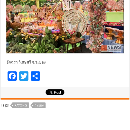
อัจฉรา วิเศษศรี จ.ระยอง
F
T
S
ac
wi
h
e
tt
ar
b
er
e
Tags
RAYONG
ระยอง
o
o