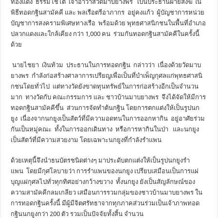
ทองแดง
ธรรมโชโต
เจ้าอาวาสวัดมาบยางพร
เป็นประธานฝ่ายสงฆ์ ใน
พิธีทอดกฐินสามัคคี และ พลเรือตรีอาภากร
อยู่คงแก้ว
ผู้บัญชาการหน่วย
บัญชาการสงคราม
พิเศษทางเรือ
พร้อมด้วย พุทธศาสนิกชนในพื้นที่อำเภอ
ปลวก
แดงและใกล้เคียง กว่า 1
,
000 คน
ร่วมกันทอดกฐินสามัคคีในครั้งนี้
ด้วย
นายไชยา
เงินท้วม
ประธานในการทอดกฐิน
กล่าวว่า
เนื่องด้วยวัดมาบ
ยางพร
กำลังก่อสร้างศาลาการเปรียญเพื่
อเป็นที่บำเพ็ญกุศลแก่พุทธศาสนิ
กชนโดยทั่วไป
แต่ทางวัดยังขาดทุนทรัพย์ในการก่
อสร้างอีกเป็นจำนวน
มาก
ทางวัดกับ คณะกรรมการ และ ชาวบ้านมาบยางพร
จึงได้จัดให้มีการ
ทอดกฐินสามัคคี
ขึ้น
ส่วนการจัดทำต้นกฐิน โดยการตกแต่งให้เป็นรูปนก
ยูง
เนื่องจากนกยูงเป็นสัตว์ที่มีคว
ามอดทนในการออกหากิน
อยู่อาศัยร่วม
กันเป็นหมู่คณะ
ทั้งในการออกเดินทาง
หรือการหากินในป่า
และนกยูง
เป็นสัตว์ที่มีความสวยง
าม โดยเฉพาะนกยูงที่กำลังรำแพน
ด้วยเหตุนี้จึงนำธนบัตรชนิดต่าง
ๆ มาประดับตกแต่งให้เป็นรูปนกยูงรำ
แพน
โดยมีกุศโลบายว่า การรำแพนของนกยูง เปรียบเสมือนเป็นการแผ่
บุญแผ่กุ
ศลไปทั่วทุกทิศอย่างกว้างขวาง
ทั้งนกยูง ยังเป็นสัญลักษณ์ของ
ความสามัคคี
กลมเกลียว เสมือนการรวมกลุ่มของชาวบ้านมาบ
ยางพร ใน
การทอดกฐินครั้งนี้ มีผู้มีจิตศรัทธาจากทุกภาคส่วนร่
วมเป็นเจ้าภาพทอด
กฐินนกยูงกว่า 200 ตัว รวมเป็นปัจจัยทั้งสิ้น จำนวน