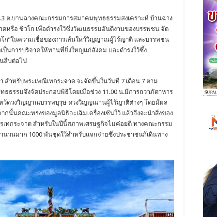
่ 3 ม.3 ต.บานฉางคณะกรรมการสมาคมพุทธธรรมสงเคราะห์ บ้านฉาง
าดหรือ ซิวโก เพื่อดำรงใว้ซึ่งวัฒนธรรมอันดีงานของบรรพชน จัด
วโก”ในความเชื่อของการเส้นใหว้วิญญาณผู้ไร้ญาติ และบรรพชน
เป็นการบริจาคให้ทานที่ยิ่งใหญ่แก่สังคม และดำรงใว้ซึ้ง
นสืบต่อไป
่า สำหรับพระเพณีเทกระจาด จะจัดขึ้นในวันที่ 7 เดือน 7 ตาม
นิธิพุทธธรรมจึงจัดประกอบพิธิโดยเมื่อช่วง 11.00 น.มีการถวาภัตาหาร
ใหว้ดวงวิญญาณบรรพบุรุษ ดวงวิญญณานผู้ไร้ญาติต่างๆ โดยมีผล
ั้นคณะทรงของมูลนิธิจะเฉิมเครื่องเซ้นใว้ แล้วจึงจะนำสิ่งของ
่าการเทกระจาด สำหรับในปีนี้สภาพเศรษฐกิจไม่ค่อยดี ทางคณะกรรม
งจำนวนมาก 1000 พันชุดใว้สำหรับแจกจ่ายซึ่งประชาชนก้เดินทาง