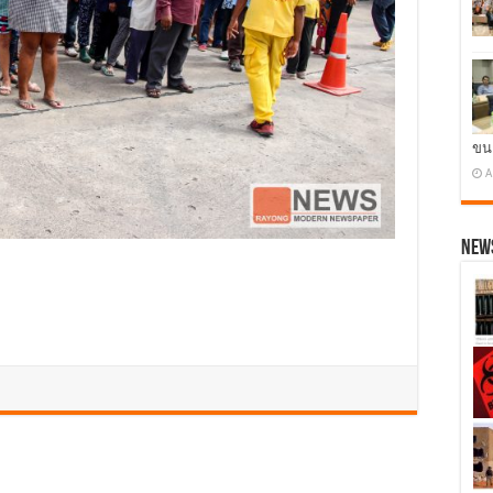
ขน
A
News