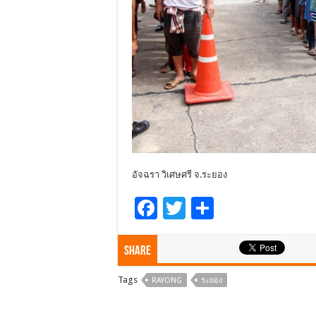
อัจฉรา วิเศษศรี จ.ระยอง
F
T
S
ac
wi
h
e
tt
ar
Share
b
er
e
Tags
RAYONG
ระยอง
o