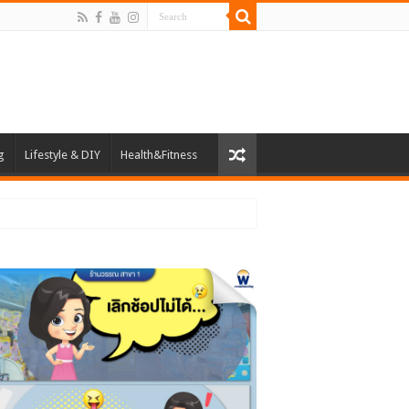
g
Lifestyle & DIY
Health&Fitness