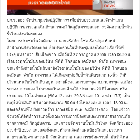
ปภ.ระยอง จัดประชุมเชิงปฏิบัติการฯ เพื่อปรับปรุงแผนและจัดทำแผน
ปฏิบัติการภาวะฉุกเฉินด้านสารเคมี วัตถุอันตรายและการขจัดคราบน้ำมัน
รั่วไหลจังหวัดระยอง
โดยการประชุมในวันดังกล่าว นายจรัสชัย โชคเรืองสกุล หัวหน้า
สำนักงานจังหวัดระยอง เป็นประธานในที่ประชุมและได้แจ้งเรื่องให้ที่
ประชุมทราบว่า สืบเนื่องจาก เมื่อวันที่ 27 กรกฎาคม 2556 เวลา 06.50 น.
เรือบรรทุกน้ำมันของบริษัท พีทีที โกลบอล เคมีคอล จำกัด (มหาชน)
ขณะกำลังถ่ายน้ำมันดิบมายังโรงกลั่นน้ำมันของ บริษัท พีทีที โกลบอล
เคมีคอล จำกัด (มหาชน) ได้เกิดเหตุท่อรับน้ำมันดิบขนาด 16 นิ้ว รั่วที่
บริเวณทุ่นรับน้ำมันดิบ อยู่ห่างชายฝั่งทะเลมาบตาพุด ต.มาบตาพุด อ.เมือง
ระยอง จ.ระยอง ไปทางตะวันออกเฉียงใต้ ประมาณ 20 กิโลเมตร หรือ
ประมาณ 10 ไมล์ทะเล (พิกัด 12 องศา 29.8 N และ 101 องศา 17.3) เป็น
เหตุให้น้ำมันดิบปริมาณประมาณ 50 ตัน รั่วไหลลงทะเล เวลา 18.00 น.
และเคลื่อนที่ไปยังอ่าวพร้าว เกาะเสม็ด ต.เพ อ.เมืองระยอง โดยแจ้งว่า
จังหวัดได้จัดทำการแต่งตั้งคณะกรรมการป้องกันและบรรเทาสาธารณภัย
จากสารเคมี วัตถุอันตราย และการขจัดคราบน้ำมันรั่วไหล จังหวัดระยอง
ประจำปี 2557 และแต่งตั้งคณะทำงานจัดทำแผนป้องกันและบรรเทา
สาธารณภัยจากสารเคมี วัตถุอันตราย และการขจัดคราบน้ำมันรั่วไหล