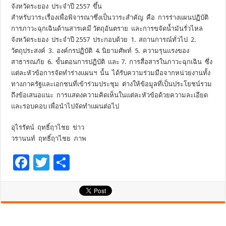
จังหวัดระยอง ประจำปี 2557 ขึ้น
สำหรับวาระเรื่องเพื่อพิจารณาซึ่งเป็นวาระสำคัญ คือ การร่างแผนปฏิบัติ
การภาวะฉุกเฉินด้านสารเคมี วัตถุอันตราย และการขจัดน้ำมันรั่วไหล
จังหวัดระยอง ประจำปี 2557 ประกอบด้วย 1. สถานการณ์ทั่วไป 2.
วัตถุประสงค์ 3. องค์กรปฏิบัติ 4. นิยามศัพท์ 5. ความรุนแรงของ
สาธารณภัย 6. ขั้นตอนการปฏิบัติ และ 7. การสื่อสารในภาวะฉุกเฉิน ซึ่ง
แต่ละหัวข้อการจัดทำร่างแผนฯ นั้น ได้รับความร่วมมือจากหน่วยงานทั้ง
ทางภาครัฐและเอกชนที่เข้าร่วมประชุม ต่างให้ข้อมูลที่เป็นประโยชน์รวม
ถึงข้อเสนอแนะ การแสดงความคิดเห็นในแต่ละหัวข้อด้วยความละเอียด
และรอบคอบ เพื่อนำไปจัดทำแผนต่อไป
อุไรรัตน์ ฤทธิ์ฤาไชย ข่าว
วรานนท์ ฤทธิ์ฤาไชย ภาพ
F
T
S
ac
wi
h
e
tt
ar
b
er
e