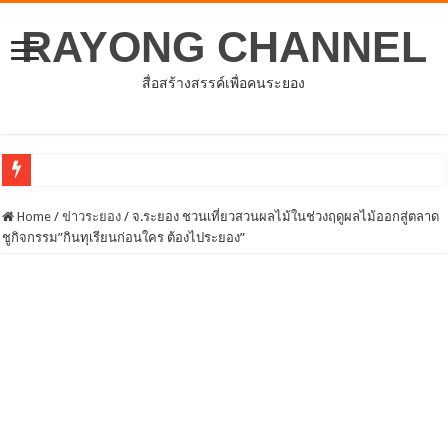
RAYONG CHANNEL
สื่อสร้างสรรค์เพื่อคนระยอง
การประชาคมหมู่บ้านตำบลชำฆ้อ
Home
/
ข่าวระยอง
/
จ.ระยอง ชวนเที่ยวสวนผลไม้ในช่วงฤดูผลไม้ออกสู่ตลาด
ชูกิจกรรม”กินทุเรียนก่อนใคร ต้องไประยอง”
ประชุมสภาองค์การบริหารส่วนจังหวัดระยอง ครั้งแรก
อบจ.ระยองต้อนรับคณะจากตัวแทนศูนย์ธุรกิจจีน – อาเซียน (CABC)
โครงการพัฒนาศักยภาพบุคลากรด้านการให้บริการสร้างเสริมภูมิคุ้มกันโรค
ประชุมคณะกรรมการดำเนินโครงการเพิ่มศักยภาพและขีดความสามารถในการแข