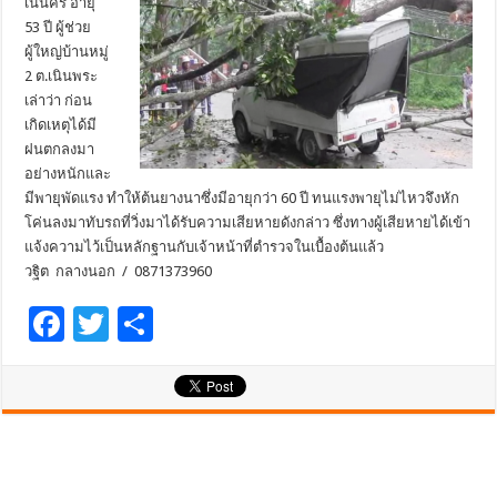
เนินคีรี อายุ
53 ปี ผู้ช่วย
ผู้ใหญ่บ้านหมู่
2 ต.เนินพระ
เล่าว่า ก่อน
เกิดเหตุได้มี
ฝนตกลงมา
อย่างหนักและ
มีพายุพัดแรง ทำให้ต้นยางนาซึ่งมีอายุกว่า 60 ปี ทนแรงพายุไม่ไหวจึงหัก
โค่นลงมาทับรถที่วิ่งมาได้รับความเสียหายดังกล่าว ซึ่งทางผู้เสียหายได้เข้า
แจ้งความไว้เป็นหลักฐานกับเจ้าหน้าที่ตำรวจในเบื้องต้นแล้ว
วฐิต กลางนอก / 0871373960
F
T
S
ac
wi
h
e
tt
ar
b
er
e
o