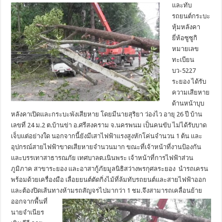
และทับ
รถยนต์กระบะ
หุ้มหลังคา
ยี่ห้อซูซูกิ
หมายเลข
ทะเบียน
บว-5227
ระยอง ได้รับ
ความเสียหาย
ด้านหน้าบุบ
หลังคาเปิดและกระบะพังเสียหาย โดยมีนายสุริยา ว่องไว อายุ 26 ปี บ้าน
เลขที่ 24 ม.2 ต.บ้านข่า อ.ศรีสงคราม จ.นครพนม เป็นคนขับ ไม่ได้รับบาด
เจ็บแต่อย่างใด นอกจากนี้ยังมีเสาไฟฟ้าแรงสูงหักโค่นจำนวน 1 ต้น และ
อุปกรณ์สายไฟฟ้าขาดเสียหายจำนวนมาก ขณะที่เจ้าหน้าที่งานป้องกัน
และบรรเทาสาธารณภัย เทศบาลต.เนินพระ เจ้าหน้าที่การไฟฟ้าส่วน
ภูมิภาค สาขาระยอง และอาสากู้ภัยมูลนิธิสว่างพรกุศลระยอง นำรถเครน
พร้อมด้วยเครื่องมือ เลื่อยยนต์ตัดกิ่งไม้ที่ล้มทับรถยนต์และสายไฟฟ้าออก
และต้องปิดเส้นทางห้ามรถสัญจรไปมากว่า 1 ชม.จึงสามารถเคลื่อนย้าย
ออกจากพื้นที่
นายจำเนียร