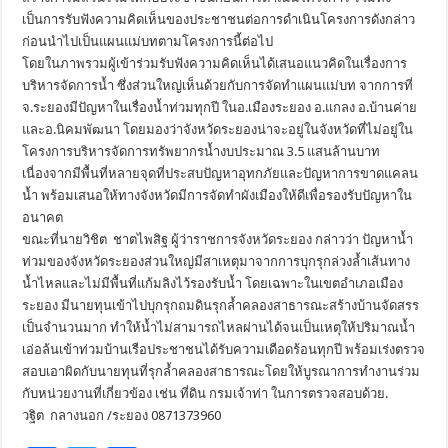
เป็นการรับฟังความคิดเห็นของประชาชนต่อการดำเนินโครงการดังกล่าว
ก่อนนำไปเป็นแผนแม่บทตามโครงการนี้ต่อไป
โดยในภาพรวมผู้เข้าร่วมรับฟังความคิดเห็นได้เสนอแนวคิดในเรื่องการ
บริหารจัดการน้ำ ซึ่งส่วนใหญ่เห็นด้วยกับการจัดทำแผนแม่บท จากการที่
จ.ระยองมีปัญหาในเรื่องน้ำท่วมทุกปี ในอ.เมืองระยอง อ.แกลง อ.บ้านค่าย
และอ.นิคมพัฒนา โดยมองว่าจังหวัดระยองน่าจะอยู่ในจังหวัดที่ไม่อยู่ใน
โครงการบริหารจัดการทรัพยากรน้ำงบประมาณ 3.5 แสนล้านบาท
เนื่องจากมีพื้นที่หลายจุดที่ประสบปัญหาอุทกภัยและปัญหาการขาดแคลน
น้ำ พร้อมเสนอให้ทางจังหวัดมีการจัดทำผังเมืองให้ดีเพื่อรองรับปัญหาใน
อนาคต
ขณะที่นายวิชิต ชาตไพสิฐ ผู้ว่าราชการจังหวัดระยอง กล่าวว่า ปัญหาน้ำ
ท่วมของจังหวัดระยองส่วนใหญ่มีสาเหตุมาจากการบุกรุกล่วงล้ำเส้นทาง
น้ำไหลและไม่มีพื้นที่แก้มลิงไว้รองรับน้ำ โดยเฉพาะในเขตอำเภอเมือง
ระยอง มีนายทุนเข้าไปบุกรุกถมดินรุกล้ำคลองสาธารณะสร้างบ้านจัดสรร
เป็นจำนวนมาก ทำให้น้ำไม่สามารถไหลผ่านได้จนเป็นเหตุให้ปริมาณน้ำ
เอ่อล้นเข้าท่วมบ้านเรือประชาชนได้รับความเดือดร้อนทุกปี พร้อมเร่งตรวจ
สอบเอาผิดกับนายทุนที่รุกล้ำคลองสาธารณะโดยให้บูรณาการทำงานร่วม
กับหน่วยงานที่เกี่ยวข้อง เช่น ที่ดิน กรมเจ้าท่า ในการตรวจสอบด้วย.
วฐิต กลางนอก /ระยอง 0871373960