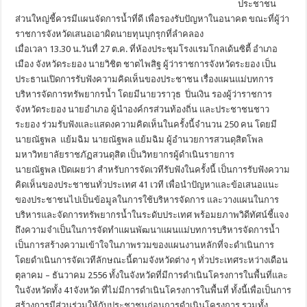
ประชาชน
ส่วนใหญ่ชี้ควรมีแผนจัดการน้ำที่ดี เพื่อรองรับปัญหาในอนาคต ขณะที่ผู้ว่า
ราชการจังหวัดเสนอเอาผิดนายทุนบุกรุกที่ลำคลอง
เมื่อเวลา 13.30 น.วันทื่ 27 ต.ค. ที่ห้องประชุมโรงแรมโกลเด้นซิตี้ อำเภอ
เมือง จังหวัดระยอง นายวิชิต ชาตไพสิฐ ผู้ว่าราชการจังหวัดระยอง เป็น
ประธานเปิดการรับฟังความคิดเห็นของประชาชน เรื่องแผนแม่บทการ
บริหารจัดการทรัพยากรน้ำ โดยมีนายวราวุธ ปิ่นเงิน รองผู้ว่าราชการ
จังหวัดระยอง นายอำเภอ ผู้นำองค์กรส่วนท้องถิ่น และประชาชนชาว
ระยอง ร่วมรับฟังและแสดงความคิดเห็นในครั้งนี้จำนวน 250 คน โดยมี
นายณัฐพล แย้มฉิม นายณัฐพล แย้มฉิม ผู้อำนวยการสวนดุสิตโพล
มหาวิทยาลัยราชภัฏสวนดุสิต เป็นวิทยากรผู้ดำเนินรายการ
นายณัฐพล เปิดเผยว่า สำหรับการจัดเวทีรับฟังในครั้งนี้ เป็นการรับฟังความ
คิดเห็นของประชาชนทั่วประเทศ 41 เวที เพื่อนำปัญหาและข้อเสนอแนะ
ของประชาชนไปเป็นข้อมูลในการใช้บริหารจัดการ และวางแผนในการ
บริหารและจัดการทรัพยากรน้ำในระดับประเทศ พร้อมยภาพวิดีทัศน์ชี้แจง
ถึงความจำเป็นในการจัดทำแผนพัฒนาแผนแม่บทการบริหารจัดการน้ำ
เป็นการสร้างความเข้าใจในภาพรวมของแผนงานหลักที่จะดำเนินการ
โดยดำเนินการจัดเวทีลักษณะนี้ตามจังหวัดต่าง ๆ ทั่วประเทศระหว่างเดือน
ตุลาคม – ธันวาคม 2556 ทั้งในจังหวัดที่มีการดำเนินโครงการในพื้นที่และ
ในจังหวัดทั้ง 41จังหวัด ที่ไม่มีการดำเนินโครงการในพื้นที่ ทั้งนี้เพื่อเป็นการ
สร้างการมีส่วนร่วมให้กับประชาชนก่อนการดำเนินโครงการ รวมทั้ง