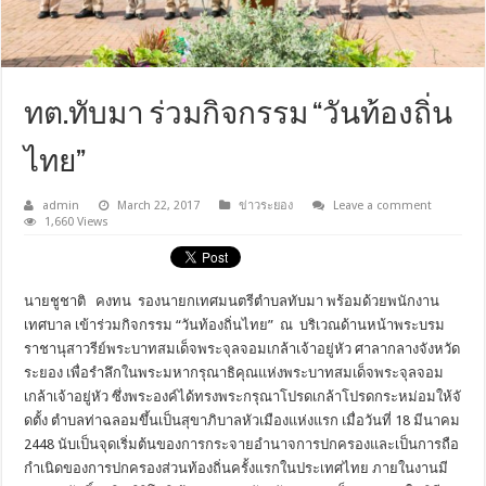
ทต.ทับมา ร่วมกิจกรรม “วันท้องถิ่น
ไทย”
admin
March 22, 2017
ข่าวระยอง
Leave a comment
1,660 Views
นายชูชาติ คงทน รองนายกเทศมนตรีตำบลทับมา พร้อมด้วยพนักงาน
เทศบาล เข้าร่วมกิจกรรม “วันท้องถิ่นไทย” ณ บริเวณด้านหน้าพระบรม
ราชานุ
สาวรีย์พระบาทสมเด็จพระจุ
ลจอมเกล้าเจ้าอยู่หัว ศาลากลางจังหวัด
ระยอง เพื่อรำลึกในพระมหากรุณาธิคุ
ณแห่งพระบาทสมเด็จพระจุลจอม
เกล้
าเจ้าอยู่หัว ซึ่งพระองค์ได้ทรงพระกรุ
ณาโปรดเกล้าโปรดกระหม่อมให้จั
ดตั้ง ตำบลท่าฉลอมขึ้นเป็นสุขาภิบาลหั
วเมืองแห่งแรก เมื่อวันที่ 18 มีนาคม
2448 นับเป็นจุดเริ่มต้
นของการกระจายอำนาจการปกครองและ
เป็นการถือ
กำเนิดของการปกครองส่
วนท้องถิ่นครั้งแรกในประเทศไทย
ภายในงานมี