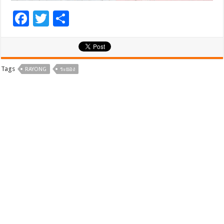
F
T
S
ac
wi
h
e
tt
ar
b
er
e
Tags
RAYONG
ระยอง
o
o
k