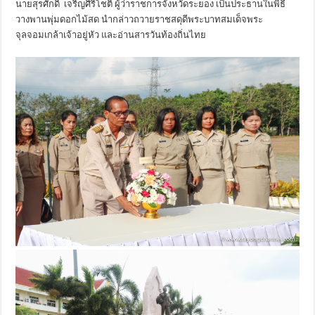
นายสุรศักดิ์ เจริญศิริโชติ ผู้ว่าราชการจังหวัดระยอง เป็นประธานในพิธี
วางพานพุ่
มดอกไม้สด นำกล่าวถวายราชสดุดีพระบาทสมเด็
จพระ
จุลจอมเกล้าเจ้าอยู่หัว และอ่านสารวันท้องถิ่นไทย