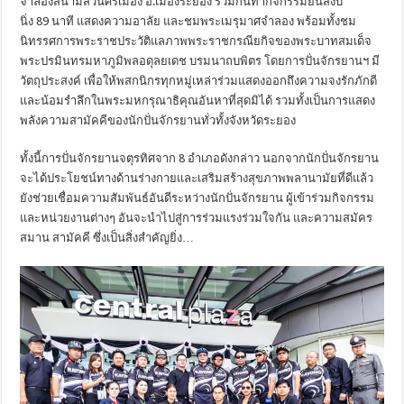
จำลองสนามสวนศรีเมือง อ.เมืองระยอง ร่วมกันทำกิจกรรมยืนสงบ
นิ่ง 89 นาที แสดงความอาลัย และชมพระเมรุมาศจำลอง พร้อมทั้งชม
นิทรรศการพระราชประวัติแลภาพพระราชกรณียกิจของพระบาทสมเด็จ
พระปรมินทรมหาภูมิพลอดุลยเดช บรมนาถบพิตร โดยการปั่นจักรยานฯ มี
วัตถุประสงค์ เพื่อให้พสกนิกรทุกหมู่เหล่าร่วมแสดงออกถึงความจงรักภักดี
และน้อมรำลึกในพระมหกรุณาธิคุณอันหาที่สุดมิได้ รวมทั้งเป็นการแสดง
พลังความสามัคคีของนักปั่นจักรยานทั่วทั้งจังหวัดระยอง
ทั้งนี้การปั่นจักรยานจตุรทิศจาก 8 อำเภอดังกล่าว นอกจากนักปั่นจักรยาน
จะได้ประโยชน์ทางด้านร่างกายและเสริมสร้างสุขภาพพลานามัยที่ดีแล้ว
ยังช่วยเชื่อมความสัมพันธ์อันดีระหว่างนักปั่นจักรยาน ผู้เข้าร่วมกิจกรรม
และหน่วยงานต่างๆ อันจะนำไปสู่การร่วมแรงร่วมใจกัน และความสมัคร
สมาน สามัคคี ซึ่งเป็นสิ่งสำคัญยิ่ง…