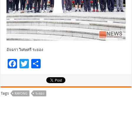
อัจฉรา วิเศษศรี ระยอง
F
T
S
ac
wi
h
e
tt
ar
b
er
e
Tags
RAYONG
ระยอง
o
o
k