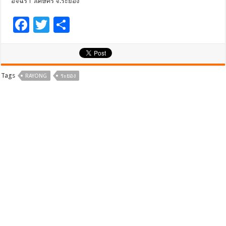
อัจฉรา วิเศษศรี จ.ระยอง
F
T
S
ac
wi
h
e
tt
ar
b
er
e
Tags
RAYONG
ระยอง
o
o
k