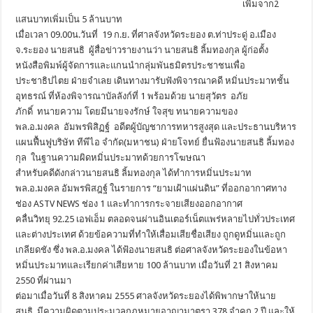
เพิ่มจาก2
แสนบาทเพิ่มเป็น 5 ล้านบาท
เมื่อเวลา 09.00น.วันที่ 19 ก.ย. ที่ศาลจังหวัดระยอง ต.ท่าประดู่ อ.เมือง
จ.ระยอง นายสนธิ ผู้สื่อข่าวรายงานว่า นายสนธิ ลิ้มทองกุล ผู้ก่อตั้ง
หนังสือพิมพ์ผู้จัดการและแกนนำกลุ่มพันธมิตรประชาชนเพื่อ
ประชาธิปไตย ฝ่ายจำเลย เดินทางมารับฟังพิจารณาคดี หมิ่นประมาทชั้น
อุทธรณ์ ที่ห้องพิจารณาบัลลังก์ที่ 1 พร้อมด้วย นายสุวัตร อภัย
ภักดิ์ ทนายความ โดยมีนายจงรักษ์ ใจสุข ทนายความของ
พล.อ.มงคล อัมพรพิสิฏฐ์ อดีตผู้บัญชาการทหารสูงสุด และประธานบริหาร
แผนฟื้นฟูบริษัท ทีพีไอ จำกัด(มหาชน) ฝ่ายโจทย์ ยื่นฟ้องนายสนธิ ลิ้มทอง
กุล ในฐานความผิดหมิ่นประมาทด้วยการโฆษณา
สำหรับคดีดังกล่าวนายสนธิ ลิ้มทองกุล ได้ทำการหมิ่นประมาท
พล.อ.มงคล อัมพรพิสฎฐ์ ในรายการ “ยามเฝ้าแผ่นดิน” ที่ออกอากาศทาง
ช่อง ASTV NEWS ช่อง 1 และทำการกระจายเสียงออกอากาศ
คลื่นวิทยุ 92.25 เอฟเอ็ม ตลอดจนผ่านอินเตอร์เน็ตแพร่หลายไปทั่วประเทศ
และต่างประเทศ ด้วยข้อความที่ทำให้เสื่อมเสียชื่อเสียง ถูกดูหมิ่นและถูก
เกลียดชัง ซึ่ง พล.อ.มงคล ได้ฟ้องนายสนธิ ต่อศาลจังหวัดระยองในข้อหา
หมิ่นประมาทและเรียกค่าเสียหาย 100 ล้านบาท เมื่อวันที่ 21 สิงหาคม
2550 ที่ผ่านมา
ต่อมาเมื่อวันที่ 8 สิงหาคม 2555 ศาลจังหวัดระยองได้พิพากษาให้นาย
สนธิ มีความผิดตามประมวลกฏหมายอาญามาตรา 378 จำคุก 2 ปี และให้