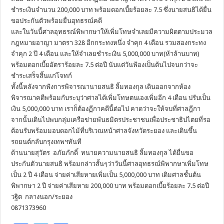
ชำระเงินจำนวน 200,000 บาท พร้อมดอกเบี้ยร้อยละ 7.5 ซึ่งนายสนธิได้ยื่น
ขอประกันตัวพร้อมยื่นอุทธรณ์คดี
และในวันนี้ศาลอุทธรณ์พิพากษาให้เพิ่มโทษจำเลยมีความผิดตามประมวล
กฎหมายอาญา มาตรา 328 อีกกระทงหนึ่ง จำคุก 4 เดือน รวมสองกระทง
จำคุก 2 ปี 4 เดือน และให้จำเลยชำระเงิน 5,000,000 บาท(ห้าล้านบาท)
พร้อมดอกเบี้ยอัตราร้อยละ 7.5 ต่อปี นับแต่วันฟ้องเป็นต้นไปจนกว่าจะ
ชำระเสร็จสิ้นแก่โจทก์
ทั้งนี้หลังจากฟังการพิจารณานายสนธิ ลิ้มทองกุล เดินออกจากห้อง
พิจารณาคดีพร้อมกับระบุว่าศาลได้เพิ่มโทษตนเองเพิ่มอีก 4 เดือน ปรับเป็น
เงิน 5,000,000 บาท เราก็ต้องฏีกาคดีนี้ต่อไป คาดว่าจะให้จบที่ศาลฎีกา
จากนั้นเดินไปพบกลุ่มเครือข่ายพันธมิตรประชาชนเพื่อประชาธิปไตยที่รอ
ต้อนรับพร้อมมอบดอกไม้ที่บริเวณหน้าศาลจังหวัดระยอง และเดินขึ้น
รถยนต์กลับกรุงเทพฯทันที
ด้านนายสุวัตร อภัยภักดิ์ ทนายความนายสนธิ ลิ้มทองกุล ได้ยื่นขอ
ประกันตัวนายสนธิ พร้อมกล่าวสั้นๆว่าวันนี้ศาลอุทธรณ์พิพากษาเพิ่มโทษ
เป็น 2 ปี 4 เดือน จ่ายค่าเสียหายเพิ่มเป็น 5,000,000 บาท เดิมศาลชั้นต้น
พิพากษา 2 ปี จ่ายค่าเสียหาย 200,000 บาท พร้อมดอกเบี้ยร้อยละ 7.5 ต่อปี
วฐิต กลางนอก/ระยอง
0871373960