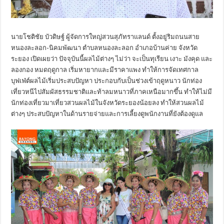
นายโชติชัย บัวดิษฐ์ ผู้จัดการใหญ่สวนสุภัทราแลนด์ ตั้งอยู่ริมถนนสาย
หนองละลอก-นิคมพัฒนา ตำบลหนองละลอก อำเภอบ้านค่าย จังหวัด
ระยอง เปิดเผยว่า ปัจจุบันนี้ผลไม้ต่างๆ ไม่ว่า จะเป็นทุเรียน เงาะ มังคุด และ
ลองกอง หมดฤดูกาล เริ่มหายากและมีราคาแพง ทำให้การจัดเทศกาล
บุฟเฟ่ต์ผลไม้เริ่มประสบปัญหา ประกอบกับเป็นช่วงเข้าฤดูหนาว นักท่อง
เที่ยวหนีไปสัมผัสธรรมชาติและท้าลมหนาวที่ภาคเหนือมากขึ้น ทำให้ไม่มี
นักท่องเที่ยวมาเที่ยวสวนผลไม้ในจังหวัดระยองน้อยลง ทำให้สวนผลไม้
ต่างๆ ประสบปัญหาในด้านรายจ่ายและการเลี้ยงดูพนักงานที่ยังต้องดูแล