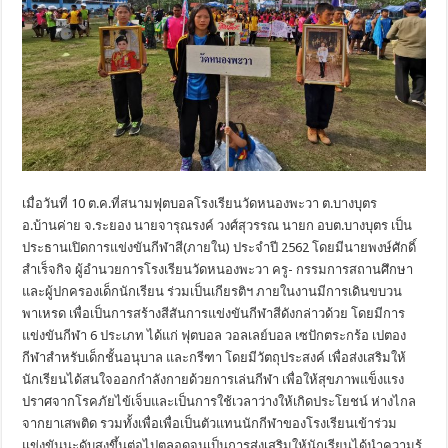
เมื่อวันที่ 10 ต.ค.ที่สนามฟุตบอลโรงเรียนวัดหนองพะวา ต.บางบุตร
อ.บ้านค่าย จ.ระยอง นายจารุณรงค์ วงศ์สุวรรณ นายก อบต.บางบุตร เป็น
ประธานเปิดการแข่งขันกีฬาสี(ภายใน) ประจำปี 2562 โดยมีนายพงษ์ศักดิ์
สำเร็จกิจ ผู้อำนวยการโรงเรียนวัดหนองพะวา ครู- กรรมการสถานศึกษา
และผู้ปกครองเด็กนักเรียน ร่วมเป็นเกียรติฯ ภายในงานมีการเดินขบวน
พาเหรด เพื่อเป็นการสร้างสีสันการแข่งขันกีฬาสีดังกล่าวด้วย โดยมีการ
แข่งขันกีฬา 6 ประเภท ได้แก่ ฟุตบอล วอลเลย์บอล เซปักตระกร้อ เปตอง
กีฬาสำหรับเด็กชั้นอนุบาล และกรีฑา โดยมีวัตถุประสงค์ เพื่อส่งเสริมให้
นักเรียนได้สนใจออกกำลังกายด้วยการเล่นกีฬา เพื่อให้สุขภาพแข็งแรง
ปราศจากโรคภัยไข้เจ็บและเป็นการใช้เวลาว่างให้เกิดประโยชน์ ห่างไกล
จากยาเสพติด รวมทั้งเพื่อเพื่อเป็นตัวแทนนักกีฬาของโรงเรียนเข้าร่วม
แข่งขันนะดับสูงขึ้นต่อไปตลอดจนเป็นการส่งเสริมให้นักเรียนได้นำความรู้