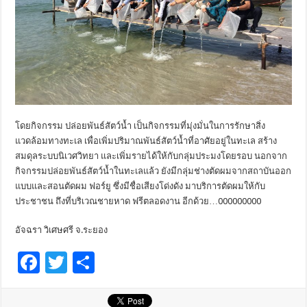
โดยกิจกรรม ปล่อยพันธ์สัตว์น้ำ เป็นกิจกรรมที่มุ่งมั่นในการรั
กษาสิ่ง
แวดล้อมทางทะเล เพื่อเพิ่มปริมาณพันธ์สัตว์น้ำ
ที่อาศัยอยู่ในทะเล สร้าง
สมดุลระบบนิเวศวิทยา และเพิ่มรายได้ให้กับกลุ่
มประมงโดยรอบ นอกจาก
กิจกรรมปล่อยพันธ์สัตว์น้ำ
ในทะเลแล้ว ยังมีกลุ่มช่างตัดผมจากสถาบั
นออก
แบบและสอนตัดผม ฟอร์ยู ซึ่งมีชื่อเสียงโด่งดัง มาบริการตัดผมให้กับ
ประชาชน ถึงที่บริเวณชายหาด ฟรีตลอดงาน อีกด้วย
…000000000
อัจฉรา วิเศษศรี จ.ระยอง
F
T
S
ac
wi
h
e
tt
ar