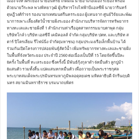
เมือง จังหวัดระยอง นายอินทรีย์ เกิดมณี นายอำเภอเมือง ระยอง พร้อม
ด้วย
นายวีระพล พวงพิทยาวุฒิ ผู้บริหารโรงไฟฟ้าบีแอลซีพี
นายวารินทร์
ดุษฎีวงศ์กำจร รองนายกเทศมนตรีนครระยอง ผู้แทนจาก ศูนย์วิจัยและพั
ฒ
นาการเพาะเลี้ยงสัตว์น้ำชายฝั่
งระยอง สำนักงานบริหารจัดการทรั
พยากร
ทางทะเลและชายฝั่งที่ 1 สำนักงานท่าเรืออุ
ตสาหกรรมมาบตาพุด กลุ่ม
บริษัทโกล์ว บริษัท เอสซีจี เคมิคอลส์ จำกัด กลุ่มบริษัท ปตท. และบริษัท ส
ตาร์ ปิโตรเลียม รีไฟน์นิ่ง จำกัด(มหาชน) กลุ่มประมงเรือเล็กพื้นบ้าน ได้
ร่วมกันเปิดโครงการปล่อยพั
นธุ์สัตว์น้ำ เพิ่มทรัพยากรทางทะเลและชายฝั่ง
ในพื้นที่จังหวัดระยอง ประจำปี 2560 ต่อเนื่องเป็นปีที่ 15 โดยจัดขึ้นปีละ
8ครั้ง ในพื้นที่ ทะเลระยอง ซึ่งครั้งนี้ มีพันธ์กุ้งกุลาดำ 6หมื่นตัว ลูกปูม้า
8แสนตัว รวมทั้งสิ้น แปดแสนหกหมื่นตัว เพื่อถวายเป็นพระราชกุ
ศล
พระบาทสมเด็จพระปรมินทรมหาภู
มิพลอดุลยเดช มหิตลาธิบดี จักรีนฤบดิ
นทร สยามมินทราธิราช บรมนาถบพิตร