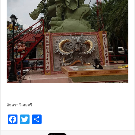
อัจฉรา วิเศษศรี
F
T
S
ac
wi
h