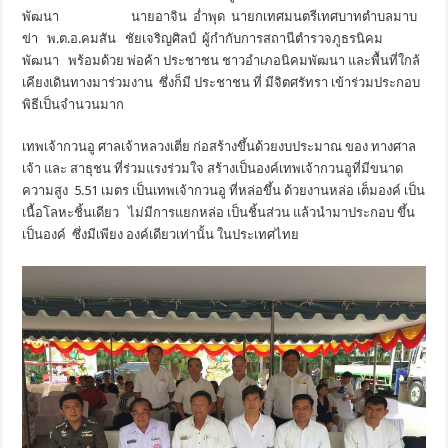
พัฒนา นายอาจิน อ่ำพุด นายกเทศมนตรีเทศบาทตำบลมาบ
ข่า พ.ต.อ.คมสัน ชัยเจริญศิลป์ ผู้กำกับการสถานีตำรวจภูธรนิคม
พัฒนา พร้อมด้วย พ่อค้า ประชาชน ชาวอำเภอนิคมพัฒนา และพื้นที่ใกล้
เคียงเดินทางมาร่วมงาน ซึ่งก็มี ประชาชน ที่ มีจิตศรัทรา เข้าร่วมประกอบ
พิธีเป็นจำนวนมาก
เทพเจ้ากวนอู ศาลเจ้าหลวงเตี่ย ก่อสร้างขึ้นด้วยงบประมาณ ของ ทางศาล
เจ้า และ สาธุชน ที่ร่วมแรงร่วมใจ สร้างเป็นองค์เทพเจ้ากวนอูที่มีขนาด
ความสูง 5.51 เมตร เป็นเทพเจ้ากวนอู ที่หล่อขึ้น ด้วยงานหล่อ เต็มองค์ เป็น
เนื้อโลหะชิ้นเดียว ไม่มีการแยกหล่อ เป็นชิ้นส่วน แล้วนำมาประกอบ ขึ้น
เป็นองค์ ซึ่งมีเพียง องค์เดียวเท่านั้น ในประเทศไทย