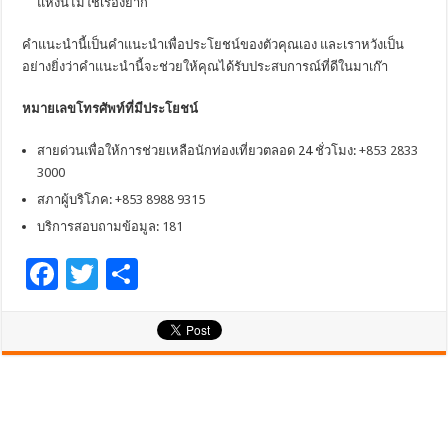
แห่งนี้ไม่ใช่เรื่องยาก
คำแนะนำนี้เป็นคำแนะนำเพื่อประโยชน์ของตัวคุณเอง และเราหวังเป็น
อย่างยิ่งว่าคำแนะนำนี้จะช่วยให้คุณได้รับประสบการณ์ที่ดีในมาเก๊า
หมายเลขโทรศัพท์ที่มีประโยชน์
สายด่วนเพื่อให้การช่วยเหลือนักท่องเที่ยวตลอด 24 ชั่วโมง:
+853 2833
3000
สภาผู้บริโภค:
+853 8988 9315
บริการสอบถามข้อมูล:
181
F
T
S
ac
wi
h
e
tt
ar
b
er
e
o
o