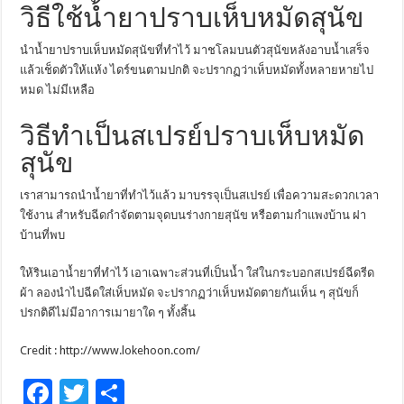
วิธีใช้น้ำยาปราบเห็บหมัดสุนัข
นำน้ำยาปราบเห็บหมัดสุนัขที่ทำไว้ มาชโลมบนตัวสุนัขหลังอาบน้ำเสร็จ
แล้วเช็ดตัวให้แห้ง ไดร์ขนตามปกติ จะปรากฏว่าเห็บหมัดทั้งหลายหายไป
หมด ไม่มีเหลือ
วิธีทำเป็นสเปรย์ปราบเห็บหมัด
สุนัข
เราสามารถนำน้ำยาที่ทำไว้แล้ว มาบรรจุเป็นสเปรย์ เพื่อความสะดวกเวลา
ใช้งาน สำหรับฉีดกำจัดตามจุดบนร่างกายสุนัข หรือตามกำแพงบ้าน ฝา
บ้านที่พบ
ให้รินเอาน้ำยาที่ทำไว้ เอาเฉพาะส่วนที่เป็นน้ำ ใส่ในกระบอกสเปรย์ฉีดรีด
ผ้า ลองนำไปฉีดใส่เห็บหมัด จะปรากฏว่าเห็บหมัดตายกันเห็น ๆ สุนัขก็
ปรกติดีไม่มีอาการเมายาใด ๆ ทั้งสิ้น
Credit : http://www.lokehoon.com/
F
T
S