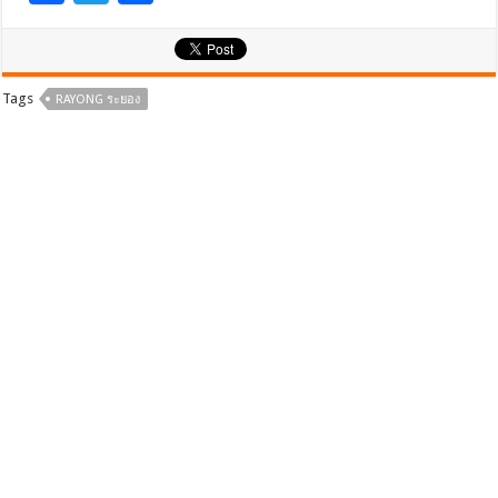
ac
wi
h
e
tt
ar
b
er
e
Tags
RAYONG ระยอง
o
o
k