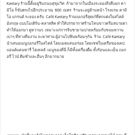
Kantary ร้านนี้ตั้งอยู่ริมถนนสุขุมวิท ถ้ามาจากในเมืองระยองถึงสี่แยก คา
มิโอ ก็ขับตรงไปอีกประมาณ 800 เมตร ร้านจะอยู่ด้านหน้า โรงแรม คามิ
โอ แกรนด์ ระยอง ครับ Café Kantary ร้านเบเกอรี่สุดเก๋ที่ตกแต่งในสไตล์
อังกฤษ แบบโมเดิร์น-คลาสสิค ทำให้บรรยากาศร้านโทนขาวครีมสบายตา
ทำให้ออกมา ดูหวานๆ เหมาะแก่การจิบชายามบ่ายพร้อมกับขนมหวาน
เบาๆ ที่ทางทีมงาน จะพาท่าน ผู้อ่านไปฟินพร้อมๆกัน ร้าน Café Kantary
นำเสนอเมนูเบเกอรี่ในสไตล์ โฮมเมดแสนอร่อย โดยเชฟในเครือของเคป
แอนด์แคนทารี่ โฮเทลส์ เมนูของที่นี่ ก็มีทั้งเครื่องดื่ม ทั้งร้อนและเย็น เบเก
อรี่ ไวน์ ติ่มซำและอื่นๆ อีกมากมาย