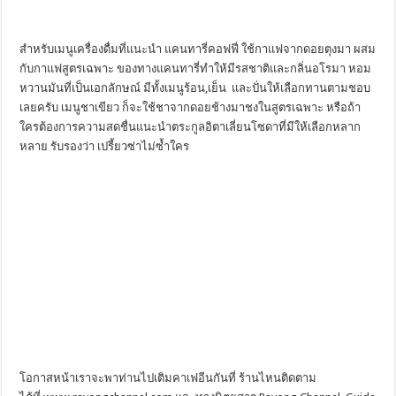
สำหรับเมนูเครื่องดื่มที่แนะนำ แคนทารี่คอฟฟี่ ใช้กาแฟจากดอยตุงมา ผสม
กับกาแฟสูตรเฉพาะ ของทางแคนทารี่ทำให้มีรสชาติและกลิ่นอโรมา หอม
หวานมันที่เป็นเอกลักษณ์ มีทั้งเมนูร้อน,เย็น และปั่นให้เลือกทานตามชอบ
เลยครับ เมนูชาเขียว ก็จะใช้ชาจากดอยช้างมาชงในสูตรเฉพาะ หรือถ้า
ใครต้องการความสดชื่นแนะนำตระกูลอิตาเลี่ยนโซดาที่มีให้เลือกหลาก
หลาย รับรองว่า เปรี้ยวซ่าไม่ซ้ำใคร
โอกาสหน้าเราจะพาท่านไปเติมคาเฟอีนกันที่ ร้านไหนติดตาม