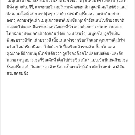
เมนูแนะนำที่มาแล้วไม่ควรพลาด เอ็กโซติก ฟรุ๊ต เครป เครปผลไม้ รวม ที่
มีทั้ง ลูกผลับ, กีวี่, สตรอเบอรี่, เชอรี่ ราดด้วยซอสส้ม สูตรพิเศษไอซ์ซิ่ง และ
อัลมอนสไลด์ แป้งเครปนุ่มๆ บวกกับ รสชาติ เปรี้ยวหวานเข้ากันอย่าง
ลงตัว, ดรายฟรุ๊ตเค้ก เมนูเค้กรสชาติเข้มข้น ทุกคำอัดแน่นไปด้วยรสชาติ
ของผลไม้ต่างๆ มีความน่าสนใจตรงที่นำ เอากล้วยตาก ขนมหวานของ
ไทยนำมาประยุกต์ เข้าด้วยกัน ได้อย่าง น่าสนใจ, เมนูต่อไป ถูกใจเป็น
พิเศษบราวนี่พัท เค้กบราวนี่ เนื้อแน่น ทำจากช็อกโกแลต คุณภาพดี เสิร์ฟ
พร้อมไอศกรีมวนิลลา โปะด้วย วิปปิ้งครีมแล้วราดด้วยช็อกโกแลต
คุณภาพดีอีกรอบพูดได้คำเดียวว่า ถูกใจคอช็อกโกแลตแบบเต็มๆและอีก
หลาย เมนู อย่างเชอรี่ชีสเค้กที่ เต็มไปด้วยชีส เน้นๆ แบบเข้มข้นตัดด้วยเชอ
รี่รสเปรี้ยว เข้ากันอย่าง ลงตัวหรือจะเป็นเรนโบว์เค้ก เค้กโรลหน้าตาสีสัน
สวยสดสมชื่อ