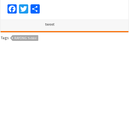
F
T
S
ac
wi
h
e
tt
ar
tweet
b
er
e
Tags
RAYONG ระยอง
o
o
k