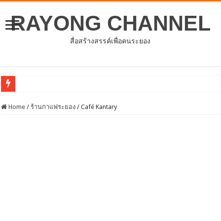
RAYONG CHANNEL
สื่อสร้างสรรค์เพื่อคนระยอง
การประชาคมหมู่บ้านตำบลชำฆ้อ
Home
/
ร้านกาแฟระยอง
/
Café Kantary
ประชุมสภาองค์การบริหารส่วนจังหวัดระยอง ครั้งแรก
อบจ.ระยองต้อนรับคณะจากตัวแทนศูนย์ธุรกิจจีน – อาเซียน (CABC)
โครงการพัฒนาศักยภาพบุคลากรด้านการให้บริการสร้างเสริมภูมิคุ้มกันโรค
ประชุมคณะกรรมการดำเนินโครงการเพิ่มศักยภาพและขีดความสามารถในการแข