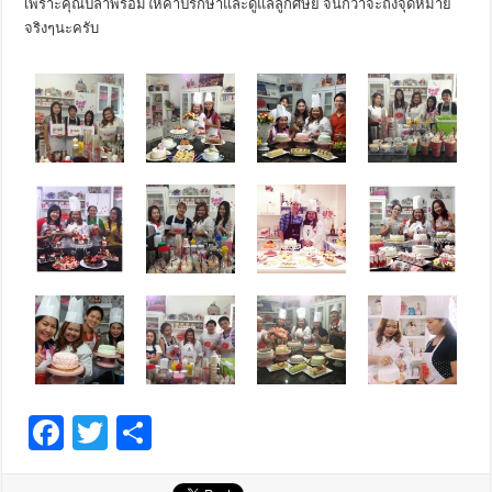
เพราะคุณปลาพร้อมให้คำปรึกษาและดูแลลูกศิษย์ จนกว่าจะถึงจุดหมาย
จริงๆนะครับ
F
T
S
ac
wi
h