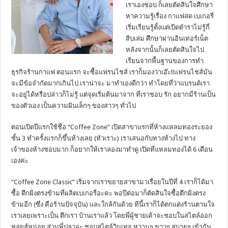
เราเองชอบ ก็เลยตัดสินใจศึกษา
หาความรู้เรื่อง กาแฟสด เบเกอรี่
เริ่มเรียนรู้ตั้งแต่เปิดตำราไม่รู้กี่
สิบเล่ม ศึกษาผ่านอินเทอร์เน็ต
หลังจากนั้นก็เลยตัดสินใจไป
เรียนจากพื้นฐานของการทำ
ธุรกิจร้านกาแฟ ตอนแรก จะซื้อแฟรนไชส์ เราก็มองว่าเอ๊ะ!!แฟรนไชส์มัน
จะมีข้อจำกัดมากเกินไป เราน่าจะ มาทำเองดีกว่า ทำโดยที่ว่าแบรนด์เรา
จะอยู่ได้หรือปล่าวก็ไม่รู้ แต่จุดเริ่มต้นมาจาก ที่เราชอบ รัก อยากมีร้านเป็น
ของตัวเอง เป็นความฝันเล็กๆ ของสาวๆ ทั่วไป
ตอนเปิดปีแรกใช้ชื่อ “Coffee Zone” เปิดสาขาแรกที่ห้างแหลมทองระยอง
ชั้น 3 ทำครั้งแรกก็ขึ้นห้างเลย (หัวเราะ) เราเสนอกับทางห้างไป ทาง
เจ้าของห้างชอบมาก ก็อยากให้เราลองมาทำดู เปิดที่แหลมทองได้ 6 เดือน
เองค่ะ
“Coffee Zone Classic” เริ่มจากเราขยายสาขามาเรื่อยในปีที่ 4 เราก็ได้มา
ซื้อ ตึกฝั่งตรงข้ามที่ผลิตเบเกอรี่อะคะ พอปีต่อมาก็ตัดสินใจซื้อตึกฝั่งตรง
ข้ามอีก (ซึ่ง คือร้านปัจจุบัน) และใกล้กันด้วย ทีนี้เราก็ได้ตกแต่งร้านตามใจ
เราเลยเพราะเป็น ตึกเรา บ้านเราแล้ว โดยพี่ผู้ชายเค้าจะชอบในสไตล์ออก
หลุยส์หน่อย ส่วนพี่ปลาจะ ชอบสไตล์วินเทจ หวานๆ ขาวๆ สบายๆ เข้ากัน