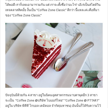
ได้พอดี เราก็เลยเอามารวมกัน แต่ เราจะตั้งชื่อว่าอะไร? เอ๊ะ!!เป็นสไตล์วิน
เทจคลาสสิคมั้ย งั้นเป็น “Coffee Zone Classic” ดีกว่า นี้แหละค่ะคือที่มา
ของ “Coffee Zone Classic”
ปัจจุบันมีด้วยกัน 4 สาขา อยู่ในนิคมอุตสาหกรรมมาบตาพุดอีก 3 สาขา
จะเป็น “Coffee Zone @บริษัท ไบเออร์ไทย” “Coffee Zone @ PTTAR1”
อยู่ใน บริษัท พีทีที โกบอล เคมิคอล จำกัด(มหาชน) อันนั้นก็ได้รับความไว้