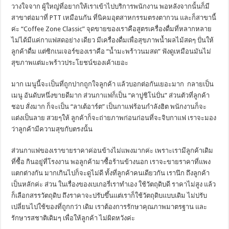
วางใจจาก ผู้ใหญ่ที่อยากให้เราเข้าไปบริการพนักงาน พอหลังจากนั้นก็มี
สาขาต่อมาที่ PTT เหมือนกัน ที่นิคมอุตสาหกรรมตรงตากวน และก็สาขานี้
ค่ะ “Coffee Zone Classic” จุดขายของเราคือสูตรเครื่องดื่มที่หลากหลาย
ไม่ได้มีแค่กาแฟสดอย่าง เดียว มีเครื่องดื่มเพื่อสุขภาพน้ำผลไม้สดๆ ปั่นให้
ลูกค้าดื่ม แต่ซิกเนเจอร์ของเราคือ “น้ำมะพร้าวนมสด” ฟังดูเหมือนมันไม่
สุขภาพแต่มะพร้าวประโยชน์ของเค้าเยอะ
มาก เมนูนี้จะเป็นที่ถูกปากถูกใจลูกค้า แล้วบอกต่อกันเยอะมาก กลายเป็น
เมนู อันดับหนึ่งขายดีมาก ส่วนกาแฟก็เป็น “คาปูชิโน่ปั่น” ส่วนตัวที่ลูกค้า
ชอบ สั่งมาก ก็จะเป็น “ลาเต้อาร์ต” เป็นกาแฟร้อนกำลังฮิต พนักงานก็จะ
แต่งเป็นลาย สวยๆให้ ลูกค้าก็จะถ่ายภาพก่อนก่อนที่จะจิบกาแฟ เราจะมอง
ว่าลูกค้ามีความสุขกับตรงนั้น
ส่วนกาแฟของเราขายราคาค่อนข้างไม่แพงมากค่ะ เพราะเรามีลูกค้าเดิม
ที่ซื้อ กินอยู่ที่โรงงาน พอลูกค้ามาซื้อร้านข้างนอก เราจะขายราคาที่แพง
แตกต่างกัน มากเกินไปก็จะดูไม่ดี ทั้งที่ลูกค้าคนเดียวกัน เรานึก ถึงลูกค้า
เป็นหลักค่ะ ส่วน ในเรื่องของเบเกอรี่เราทำเอง ใช้วัตถุดิบดี ราคาไม่สูง แล้ว
ก็เลือกสรรวัตถุดิบ ถึงราคาจะปรับขึ้นแต่เราก็ใช้วัตถุดิบแบบเดิม ไม่ปรับ
เปลี่ยนไปใช้ของที่ถูกกว่า เดิม เราต้องการรักษาคุณภาพมาตรฐาน และ
รักษารสชาติเดิมๆ เพื่อให้ลูกค้า ไม่ผิดหวังค่ะ