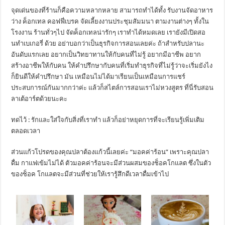
จุดเด่นของที่ร้านก็คือความหลากหลาย สามารถทำได้ทั้ง รับงานจัดอาหาร
ว่าง ค็อกเทล คอฟฟี่เบรค จัดเลี้ยงงานประชุมสัมมนา ตามงานต่างๆ ทั้งใน
โรงงาน ร้านทั่วๆไป จัดค็อกเทลน่ารักๆ เราทำได้หมดเลย เรายังมีเปิดสอ
นทำเบเกอรี่ ด้วย อย่าบอกว่าเป็นธุรกิจการสอนเลยค่ะ ถ้าสำหรับปลานะ
อันดับแรกเลย อยากเป็นวิทยาทานให้กับคนที่ไม่รู้ อยากมีอาชีพ อยาก
สร้างอาชีพให้กับคน ให้คำปรึกษากับคนที่เริ่มทำธุรกิจที่ไม่รู้ว่าจะเริ่มยังไง
ก็ยินดีให้คำปรึกษา มัน เหมือนไม่ได้มาเรียนเป็นเหมือนการแชร์
ประสบการณ์กันมากกว่าค่ะ แล้วก็สไตล์การสอนเราไม่หวงสูตร ที่นี่รับสอน
ลาเต้อาร์ตด้วยนะคะ
ทดไว้ : รักและใส่ใจกับสิ่งที่เราทำ แล้วก็อย่าหยุดการที่จะเรียนรู้เพิ่มเติม
ตลอดเวลา
ส่วนแก้วโปรดของคุณปลาต้องแก้วนี้เลยค่ะ “มอคค่าร้อน” เพราะคุณปลา
ดื่ม กาแฟเข้มไม่ได้ ตัวมอคค่าร้อนจะมีส่วนผสมของช็อคโกแลต ซึ่งในตัว
ของช็อค โกแลตจะมีส่วนที่ช่วยให้เรารู้สึกดีเวลาดื่มเข้าไป