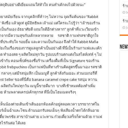
วัตถุดิบอย่างดีเยี่ยมแถมใส่หัวใจ คนทำเค้กลงไปด้วยนะ”
ร้
S
าสมัยเรียน จากบุคลิกที่ห้าวๆ ไม่หวาน จุดเริ่มต้นของ “Rabbit
ร้า
 ฟังชื่อ แล้วดูเท่ ดูมีอิทธิพล เจ้าแม่ แต่ใครจะไปรู้ว่า “เจ้าของร้าน
J
 เป็นกันเอง อัธยาศัยดี แถมใจดีอีกต่างหาก” ลูกค้าที่แวะเวียนเข้า
จากมีความสุขกับเค้กหลากหลาย รสชาติ กาแฟรสชาติถูกใจ
ที่ประทับใจ รอยยิ้ม และความเป็นกันเอง จึงทำให้ Rabbit Mafia
News
เสียงในเรื่องของการดูแลลูกค้าเป็นอย่างดี ที่นี่เป็นร้านกาแฟและเค้ก
 ทำเองสด ๆ ผลิตใหม่ทุกวัน รูปแบบร้านตกแต่งในสไตล์เท่ห์ ๆ ไม่
ข้ากับ คอนเซ็ปต์ของชื่อร้าน เครื่องดื่มที่เป็น Signature ของร้าน
bbit frebpuchino เป็นกาแฟปั่นที่ทางร้านคิดสูตรขึ้นมาเอง รสชาติ
 กลางๆ แต่มีรสนุ่มลึก เป็นเมนูที่ ลูกค้าสั่งกันเยอะ ส่วนเบเกอรี่ที่
est Seller ของที่นี่คือ banana caramel crepe cake รสนุ่ม หวาน
ี ผลิตกันใหม่ทุกวัน เมนูนี้ขายดีมาก บางทีเช้าหมดต้องทำเพิ่ม
วย ห้ามพลาดเครปเค้กทุกรส ที่นี่เป็นโฮมเมดจริงๆ
เห็นน้องต่ายเดินเข้าเดินออกห้องเค้กอยู่ตลอดเวลา บรรยากาศใน
แอร์เย็นฉ่ำและโซน ด้านนอกรับลมเย็นๆ ฟังเสียงน้ำตกได้กลิ่นอาย
เตี๋ยวพรชัย สาขาบ้านค่าย แวะทาน ก๋วยเตี๋ยวเสร็จก็ตามด้วย กาแฟ
ไร่กันต่อ ได้เลย