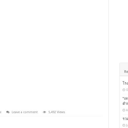
Re
โรง
O
“เ
ตำ
A
ง
Leave a comment
5,492 Views
รวม
J