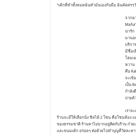
“เค้กที่ทำทั้งหมดฉันทำมันเองกับมือ ฉันคัดสรร
จากฉาย
Mafia”
น่ารัก
มานอก
บริการ
มีชื่อ
โฮมเมด
หวาน เ
คือ Ra
จะเข้ม
เป็น B
กำลังด
บ่ายด้
เราจะ
ร้านจะมีให้เลือกนั่ง ชิลได้ 2 โซน คือโซนห้อง 
ของธรรมชาติ ร้านหาไม่ยากอยู่ติดกับร้าน ก๋วย
และขนมเค้ก อร่อยๆ ต่อด้วยไปทำบุญที่วัดละหาร