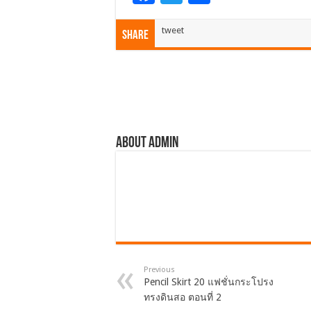
ac
wi
h
e
tt
ar
tweet
Share
b
er
e
o
o
k
About admin
Previous
Pencil Skirt 20 แฟชั่นกระโปรง
ทรงดินสอ ตอนที่ 2