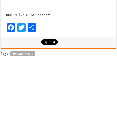
บทความโดย © : banidea.com
F
T
S
ac
wi
h
e
tt
ar
b
er
e
Tags
RAYONG ระยอง
o
o
k