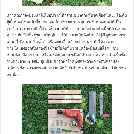
หากคุณกำลังมองหาตู้เก็บอุปกรณ์ทำสวนขนาดกะทัดรัด ต้องนี่เลย!! ไอเดีย
ตู้เก็บของไซส์มินิ ที่จะช่วยจัดเก็บข้าวของกระจุกกระจิกของคุณให้เป็น
ระเบียบ เวลาจะหยิบใช้งานก็หาเจอได้ง่าย แถมยังประหยัดเนื้อที่บ้านของ
คุณไม่ต้องไปซื้อตู้ขนาดใหญ่มาใส่ให้ยุ่งยาก ใส่ฟังก์ชั่นให้ตู้มีหูจับสามารถ
พกพาไปไหนมาไหนได้ หรือจะเคลื่อนย้ายตำแหน่งก็ทำได้สะดวก
ภายในแบ่งออกเป็นสองฝั่ง ซ้ายมือติดที่แขวนเครื่องมือแบบล็อก เช่น
ช้อนปลูก ส้อมพรวน หรือเครื่องมือแบบชนิดมีด้ามจับ ส่วนขวามือเป็นชั้น
วางของต่าง ๆ เช่น ปุ๋ยเม็ด ยารักษาโรคพืชกระถางเพาะต้นกล้าและ
เมล็ด หรือจะวางบัวรดน้ำขนาดเล็กก็ได้เช่นกัน ถ้าพร้อมแล้วเราไปลุยกัน
เลยดีกว่า