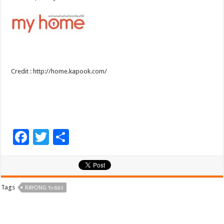
Credit : http://home.kapook.com/
F
T
S
ac
wi
h
e
tt
ar
b
er
e
Tags
RAYONG ระยอง
o
o