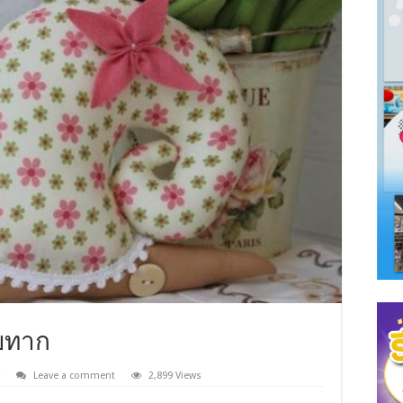
ยทาก
Leave a comment
2,899 Views