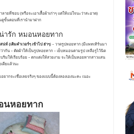
ลายที่ชอบ (หรือจะเอาเสื้อผ้าเก่าๆ แต่ให้แน่ใจนะว่าสะอาด)
้นดูขั้นตอนที่เรานำมาฝาก
น่ารัก หมอนหอยทาก
ห์ (เติมคำเวอร์ๆ เข้าไป ฮ่าๆ
) – วาดรูปหอยทาก (มีแพทเทิร์นมา
่ว่ากัน – ตัดผ้าให้เป็นรูปหอยทาก – เย็บหมอนตามรูป เหลือรูไว้นิด
 – เย็บริมให้เรียบร้อย – ตกแต่งให้สวยงาม จะให้เป็นหอยทากสาวแสน
อเดียแล้วนะ
อยอยากจะเชื่อเลยจริงๆ ของแบบนี้ต้องลองเองนะคะ เนอะ
อนหอยทาก