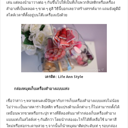
เล่น แต่ลองนำมาวางต่อ ๆ กันขึ้นไปให้เป็นที่เก็บพวกลิปสติกหรือเครื่อง
สำอางที่เป็นหลอด ๆ ขวด ๆ ดูสิ วิธีนี้บอกเลยว่าสร้างสรรค์มาก แถมยังดูดีมี
สไตล์เวลาที่ตั้งอยู่บนโต๊ะเครื่องแป้งด้วย
เครดิต :
Life Ann Style
กล่องหมุดเก็บเครื่องสำอางแบบแท่ง
เชื่อว่าสาว ๆ หลายคนคงมีปัญหากับการเก็บเครื่องสำอางแบบแท่งไม่น้อย
ไม่ว่าจะเป็นมาสคาร่า ลิปสติก หรือแปรงด้ามเล็กต่าง ๆ ก็ไม่สามารถตั้งได้
เหมือนพวกขวดหรือกระปุก ทางที่ดีลองหันมาทำกล่องเก็บเครื่องสำอาง
แบบแท่งในสไตล์เท่ ๆ กันดีกว่า โดยนำกล่องอะไรก็ได้ที่เหลือใช้ มาทาสี
ใหม่หรือห่อกระดาษสวย ๆ จากนั้นก็นำหมุดมาติดประดับเท่ ๆ รอบกล่อง