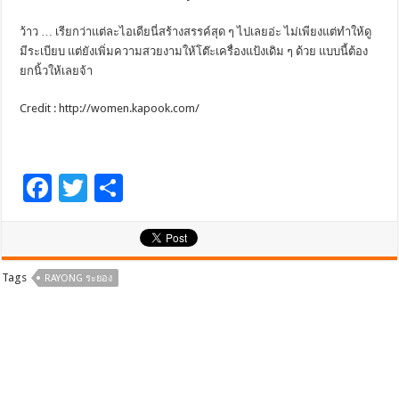
ว้าว … เรียกว่าแต่ละไอเดียนี่สร้างสรรค์สุด ๆ ไปเลยอ่ะ ไม่เพียงแต่ทำให้ดู
มีระเบียบ แต่ยังเพิ่มความสวยงามให้โต๊ะเครื่องแป้งเดิม ๆ ด้วย แบบนี้ต้อง
ยกนิ้วให้เลยจ้า
Credit : http://women.kapook.com/
F
T
S
ac
wi
h
e
tt
ar
b
er
e
Tags
RAYONG ระยอง
o
o
k