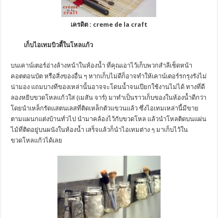
เครดิต :
creme de la craft
เก็บไอเทมบิวตี้ในโหลแก้ว
บนเคาน์เตอร์อ่างล้างหน้าในห้องน้ำ ที่คุณเอาไว้เก็บพวกสำลีเช็ดหน้า
คอตตอนบัต หรือสิ่งของอื่น ๆ หากเก็บไม่ดีก็อาจทำให้เคาน์เตอร์รกรุงรังไม่
น่ามอง แถมบางทีของเหล่านั้นอาจจะโดนน้ำจนเปียกใช้งานไม่ได้ ทางที่ดี
ลองหยิบขวดโหลแก้วใส (เมสัน จาร์) มาทำเป็นราวเก็บของในห้องน้ำดีกว่า
โดยนำเหล็กรัดแสตนเลสที่ติดเหล็กตัวแขวนแล้ว ซึ่งไอเทมเหล่านี้มีขาย
ตามแผนกแต่งบ้านทั่วไป นำมาคล้องไว้กับขวดโหล แล้วนำโหลติดบนแผ่น
ไม้ที่ติดอยู่บนผนังในห้องน้ำ เสร็จแล้วก็นำไอเทมต่าง ๆ มาเก็บไว้ใน
ขวดโหลแก้วได้เลย