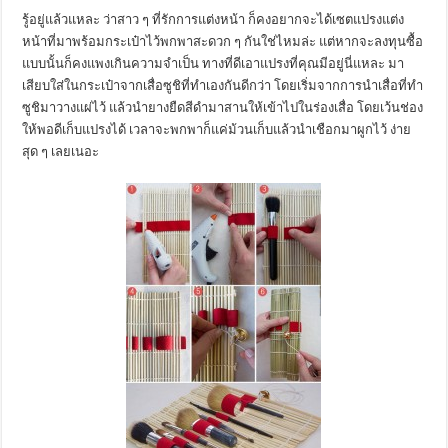
รู้อยู่แล้วแหละ ว่าสาว ๆ ที่รักการแต่งหน้า ก็คงอยากจะได้เซตแปรงแต่ง
หน้าที่มาพร้อมกระเป๋าไว้พกพาสะดวก ๆ กันใช่ไหมล่ะ แต่หากจะลงทุนซื้อ
แบบนั้นก็คงแพงเกินความจำเป็น ทางที่ดีเอาแปรงที่คุณมีอยู่นี่แหละ มา
เสียบใส่ในกระเป๋าจากเสื่อซูชิที่ทำเองกันดีกว่า โดยเริ่มจากการนำเสื่อที่ทำ
ซูชิมาวางแผ่ไว้ แล้วนำยางยืดสีดำมาสานให้เข้าไปในร่องเสื่อ โดยเว้นช่อง
ให้พอดีเก็บแปรงได้ เวลาจะพกพาก็แค่ม้วนเก็บแล้วนำเชือกมาผูกไว้ ง่าย
สุด ๆ เลยเนอะ