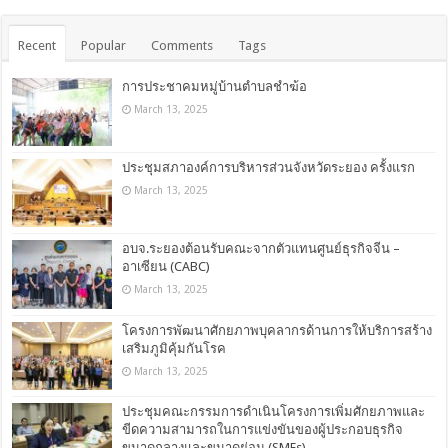
Recent
Popular
Comments
Tags
การประชาคมหมู่บ้านตำบลชำฆ้อ
March 13, 2025
ประชุมสภาองค์การบริหารส่วนจังหวัดระยอง ครั้งแรก
March 13, 2025
อบจ.ระยองต้อนรับคณะจากตัวแทนศูนย์ธุรกิจจีน –
อาเซียน (CABC)
March 13, 2025
โครงการพัฒนาศักยภาพบุคลากรด้านการให้บริการสร้าง
เสริมภูมิคุ้มกันโรค
March 13, 2025
ประชุมคณะกรรมการดำเนินโครงการเพิ่มศักยภาพและ
ขีดความสามารถในการแข่งขันของผู้ประกอบธุรกิจ
ขนาดกลางและขนาดย่อม (SMEs)