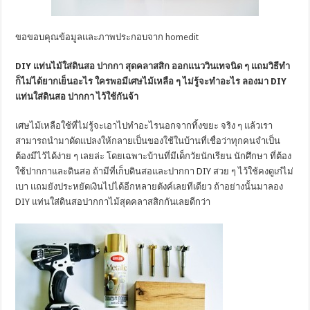
ขอขอบคุณข้อมูลและภาพประกอบจาก
homedit
DIY แท่นไม้ใส่ดินสอ ปากกา สุดคลาสสิก ออกแนววินเทจนิด ๆ แถมวิธีทำ
ก็ไม่ได้ยากเย็นอะไร ใครพอมีเศษไม้เหลือ ๆ ไม่รู้จะทำอะไร ลองมา DIY
แท่นใส่ดินสอ ปากกา ไว้ใช้กันจ้า
เศษไม้เหลือใช้ที่ไม่รู้จะเอาไปทำอะไรนอกจากทิ้งขยะ จริง ๆ แล้วเรา
สามารถนำมาดัดแปลงให้กลายเป็นของใช้ในบ้านที่เชื่อว่าทุกคนจำเป็น
ต้องมีไว้ได้ง่าย ๆ เลยล่ะ โดยเฉพาะบ้านที่มีเด็กวัยนักเรียน นักศึกษา ที่ต้อง
ใช้ปากกาและดินสอ ถ้ามีที่เก็บดินสอและปากกา DIY สวย ๆ ไว้ใช้คงดูเก๋ไม่
เบา แถมยังประหยัดเงินไปได้อีกหลายตังค์เลยทีเดียว ถ้าอย่างนั้นมาลอง
DIY แท่นใส่ดินสอปากกาไม้สุดคลาสสิกกันเลยดีกว่า