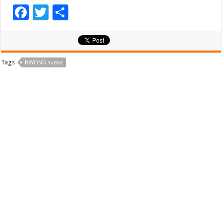
F
T
S
ac
wi
h
e
tt
ar
b
er
e
Tags
RAYONG ระยอง
o
o
k