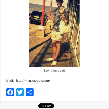
Lewis Windeatt
Credit : http://men.kapook.com/
F
T
S
ac
wi
h
e
tt
ar