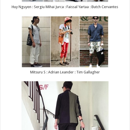
Huy Nguyen : Sergiu Mihai Jurca : Faissal Yartaa : Butch Cervantes
Mitsuru S : Adrian Leander : Tim Gallagher