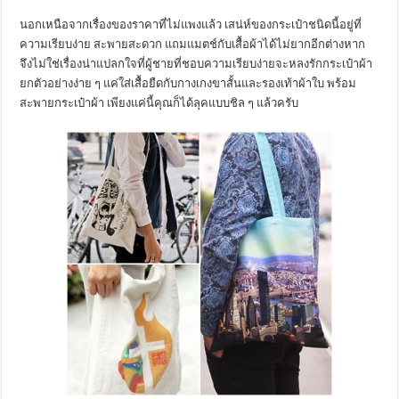
นอกเหนือจากเรื่องของราคาที่ไม่แพงแล้ว เสน่ห์ของกระเป๋าชนิดนี้อยู่ที่
ความเรียบง่าย สะพายสะดวก แถมแมตช์กับเสื้อผ้าได้ไม่ยากอีกต่างหาก
จึงไม่ใช่เรื่องน่าแปลกใจที่ผู้ชายที่ชอบความเรียบง่ายจะหลงรักกระเป๋าผ้า
ยกตัวอย่างง่าย ๆ แค่ใส่เสื้อยืดกับกางเกงขาสั้นและรองเท้าผ้าใบ พร้อม
สะพายกระเป๋าผ้า เพียงแค่นี้คุณก็ได้ลุคแบบชิล ๆ แล้วครับ