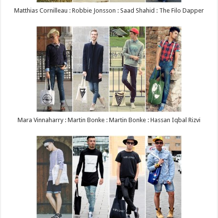
Matthias Cornilleau : Robbie Jonsson : Saad Shahid : The Filo Dapper
Mara Vinnaharry : Martin Bonke : Martin Bonke : Hassan Iqbal Rizvi