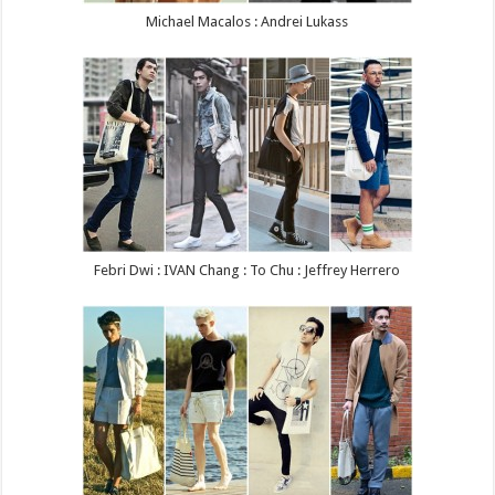
Michael Macalos : Andrei Lukass
Febri Dwi : IVAN Chang : To Chu : Jeffrey Herrero