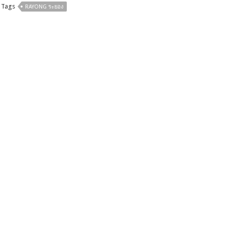
b
er
e
Tags
RAYONG ระยอง
o
o
k