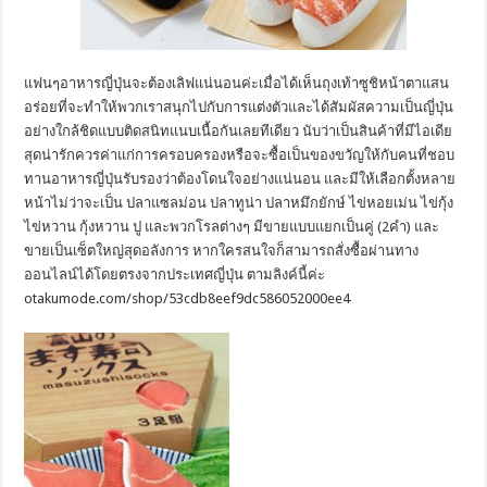
แฟนๆอาหารญี่ปุ่นจะต้องเลิฟแน่นอนค่ะเมื่อได้เห็นถุงเท้าซูชิหน้าตาแสน
อร่อยที่จะทำให้พวกเราสนุกไปกับการแต่งตัวและได้สัมผัสความเป็นญี่ปุ่น
อย่างใกล้ชิดแบบติดสนิทแนบเนื้อกันเลยทีเดียว นับว่าเป็นสินค้าที่มีไอเดีย
สุดน่ารักควรค่าแก่การครอบครองหรือจะซื้อเป็นของขวัญให้กับคนที่ชอบ
ทานอาหารญี่ปุ่นรับรองว่าต้องโดนใจอย่างแน่นอน และมีให้เลือกตั้งหลาย
หน้าไม่ว่าจะเป็น ปลาแซลม่อน ปลาทูน่า ปลาหมึกยักษ์ ไข่หอยเม่น ไข่กุ้ง
ไข่หวาน กุ้งหวาน ปู และพวกโรลต่างๆ มีขายแบบแยกเป็นคู่ (2คำ) และ
ขายเป็นเซ็ตใหญ่สุดอลังการ หากใครสนใจก็สามารถสั่งซื้อผ่านทาง
ออนไลน์ได้โดยตรงจากประเทศญี่ปุ่น ตามลิงค์นี้ค่ะ
otakumode.com/shop/53cdb8eef9dc586052000ee4