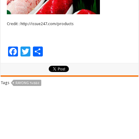
Credit : http://issue247.com/products
F
T
S
ac
wi
h
e
tt
ar
b
er
e
Tags
RAYONG ระยอง
o
o
k