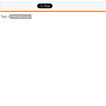
ac
wi
h
e
tt
ar
b
er
e
Tags
RAYONG ระยอง
o
o
k