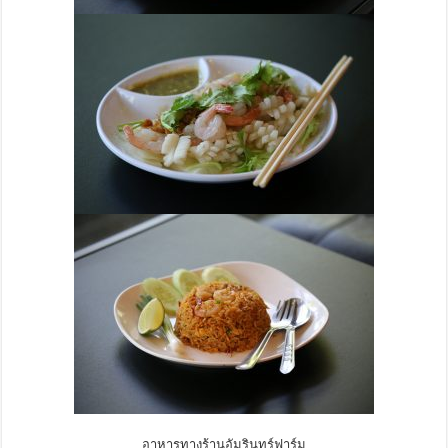
อาหารทางร้านอัมรินทร์ฟาร์ม