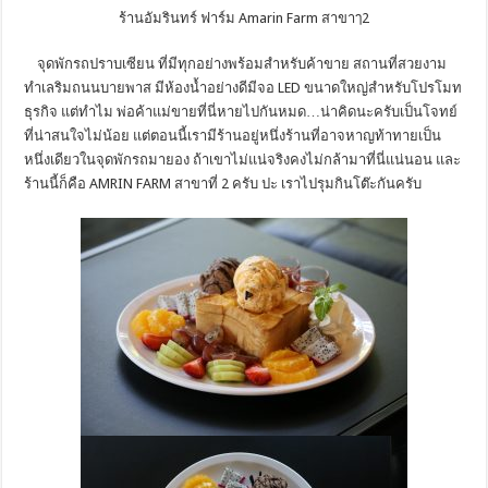
ร้านอัมรินทร์ ฟาร์ม Amarin Farm สาขาๅ2
จุดพักรถปราบเซียน ที่มีทุกอย่างพร้อมสำหรับค้าขาย สถานที่สวยงาม
ทำเลริมถนนบายพาส มีห้องน้ำอย่างดีมีจอ LED ขนาดใหญ่สำหรับโปรโมท
ธุรกิจ แต่ทำไม พ่อค้าแม่ขายที่นี่หายไปกันหมด…น่าคิดนะครับเป็นโจทย์
ที่น่าสนใจไม่น้อย แต่ตอนนี้เรามีร้านอยู่หนึ่งร้านที่อาจหาญท้าทายเป็น
หนึ่งเดียวในจุดพักรถมายอง ถ้าเขาไม่แน่จริงคงไม่กล้ามาที่นี่แน่นอน และ
ร้านนี้ก็คือ AMRIN FARM สาขาที่ 2 ครับ ปะ เราไปรุมกินโต๊ะกันครับ