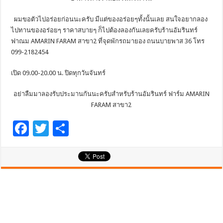
ผมขอตัวไปอร่อยก่อนนะครับ มีแต่ของอร่อยๆทั้งนั้นเลย สนใจอยากลอง
ไปทานของอร่อยๆ ราคาสบายๆ ก็ไปต้องลองกันเลยครับร้านอัมรินทร์
ฟาณม AMARIN FARAM สาขา2 ที่จุดพักรถมายอง ถนนบายพาส 36 โทร
099-2182454
เปิด 09.00-20.00 น. ปิดทุกวันจันทร์
อย่าลืมมาลองรับประมานกันนะครับสำหรับร้านอัมรินทร์ ฟาร์ม AMARIN
FARAM สาขา2
F
T
S
ac
wi
h
e
tt
ar
b
er
e
o
o