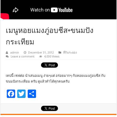
เมนูหอยแมงภู่อบชีส+ขนมปัง
กระเทียม
admin
December 31, 2012
ที่กินระยอง
Leave a comment
4,030 Views
เทปนี้ เชฟต่อ นำเสนอเมนู ง่ายๆแต่ อร่อยมากๆ กับหอยแมงภู่อบชีส กับ
ขนมปังกระเทียม ครับ ดูแล้วทำได้ทุกคนครับ
F
T
S
ac
wi
h
e
tt
ar