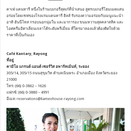
คาเฟ่ แคนทารี หนึ่งในร้านเบเกอรี่สุดเก๋ที่นำเสนอ สูตรเบเกอรี่โฮมเมดแสน
อร่อยโดยเชฟของโรงแรมแคนทารี ฮิลส์ รับรองความอร่อยกับเมนูแนะนำ
อาทิ ฮันนี่โทส กรอบนอกนุ่มใน และมาการอง ขนมหวานสุดคลาสสิค และ
ไอศครีมอิตาเลียนเจลาโต้ระดับพรีเมี่ยม ที่ใครมาลองแล้วต้องติดใจด้วย
ราคาที่เป็นกันเอง
Café Kantary, Rayong
ที่อยู่
คามิโอ แกรนด์ แอนด์ เซอร์วิส อพาร์ทเม้นท์, ระยอง
305/14, 305/15 ถนนสุขุมวิท ตำบลเนินพระ อำเภอเมือง จังหวัดระยอง
21000
โทร: (66) 0-3862 – 1626
แฟกซ์: (66) 0-3880 – 4991
อีเมล:
reservations@kameohouse-rayong.com