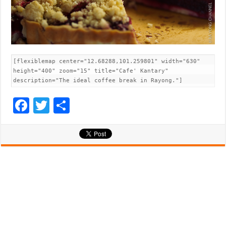
[flexiblemap center="12.68288,101.259801" width="630"
height="400" zoom="15" title="Cafe' Kantary"
description="The ideal coffee break in Rayong."]
F
T
S
ac
wi
h
e
tt
ar
b
er
e
o
o
k