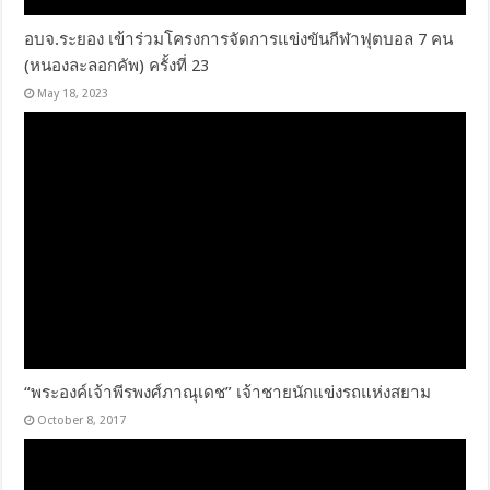
อบจ.ระยอง เข้าร่วมโครงการจัดการแข่งขันกีฬาฟุตบอล 7 คน
(หนองละลอกคัพ) ครั้งที่ 23
May 18, 2023
“พระองค์เจ้าพีรพงศ์ภาณุเดช” เจ้าชายนักแข่งรถแห่งสยาม
October 8, 2017