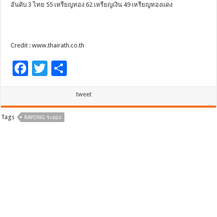
อันดับ 3 ไทย 55 เหรียญทอง 62 เหรียญเงิน 49 เหรียญทองแดง
Credit : www.thairath.co.th
F
T
S
ac
wi
h
e
tt
ar
tweet
b
er
e
Tags
RAYONG ระยอง
o
o
k