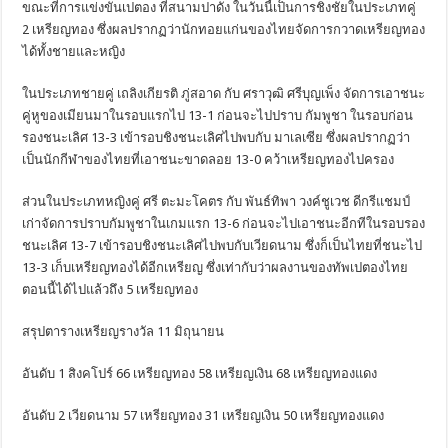
ขณะที่การแข่งขันเปตอง ที่สนามปาดัง ในวันนี้เป็นการชิงชัยในประเภทคู่
2 เหรียญทอง ซึ่งผลปรากฏว่านักทอยแก่นของไทยจัดการกวาดเหรียญทอง
ได้ทั้งชายและหญิง
ในประเภทชายคู่ เถลิงเกียรติ ภู่สอาด กับ ศราวุฒิ ศรีบุญเพ็ง จัดการเอาชนะ
คู่หูของเมียนมาในรอบแรกไป 13-1 ก่อนจะไปปราบ กัมพูชา ในรอบก่อน
รองชนะเลิศ 13-3 เข้ารอบชิงชนะเลิศไปพบกับ มาเลเซีย ซึ่งผลปรากฏว่า
เป็นนักกีฬาของไทยที่เอาชนะขาดลอย 13-0 คว้าเหรียญทองไปครอง
ส่วนในประเภทหญิงคู่ ศรี ตะมะโคตร กับ พันธ์ทิพา วงค์ชูเวช ดีกรีแชมป์
เก่าจัดการปราบกัมพูชาในเกมแรก 13-6 ก่อนจะไปเอาชนะอีกทีในรอบรอง
ชนะเลิศ 13-7 เข้ารอบชิงชนะเลิศไปพบกับเวียดนาม ซึ่งก็เป็นไทยที่ชนะไป
13-3 เก็บเหรียญทองได้อีกเหรียญ ซึ่งเท่ากับว่าผลงานของทัพเปตองไทย
ตอนนี้ได้ไปแล้วถึง 5 เหรียญทอง
สรุปตารางเหรียญรางวัล 11 มิถุนายน
อันดับ 1 สิงคโปร์ 66 เหรียญทอง 58 เหรียญเงิน 68 เหรียญทองแดง
อันดับ 2 เวียดนาม 57 เหรียญทอง 31 เหรียญเงิน 50 เหรียญทองแดง