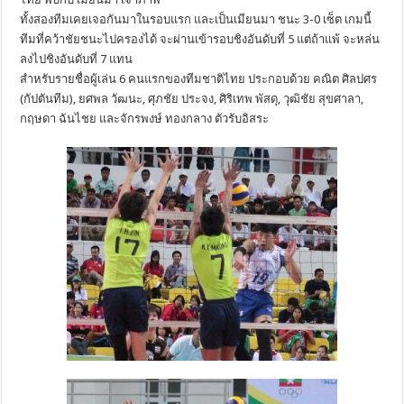
ทั้งสองทีมเคยเจอกันมาในรอบแรก และเป็นเมียนมา ชนะ 3-0 เซ็ต เกมนี้
ทีมที่คว้าชัยชนะไปครองได้ จะผ่านเข้ารอบชิงอันดับที่ 5 แต่ถ้าแพ้ จะหล่น
ลงไปชิงอันดับที่ 7 แทน
สำหรับรายชื่อผู้เล่น 6 คนแรกของทีมชาติไทย ประกอบด้วย คณิต ศิลปศร
(กัปตันทีม), ยศพล วัฒนะ, ศุภชัย ประจง, ศิริเทพ พัสดุ, วุฒิชัย สุขศาลา,
กฤษดา ฉันไชย และจักรพงษ์ ทองกลาง ตัวรับอิสระ