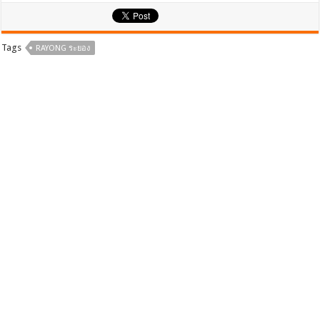
e
tt
ar
b
er
e
Tags
RAYONG ระยอง
o
o
k