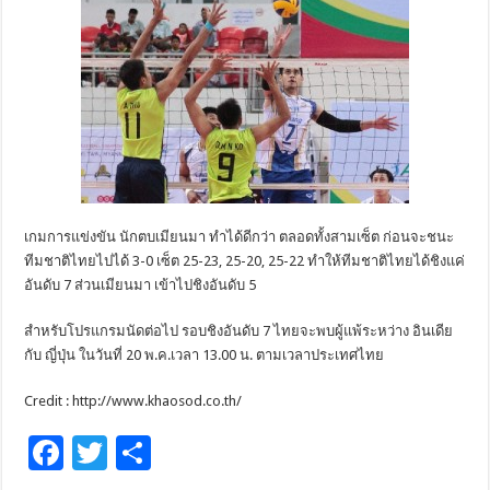
เกมการแข่งขัน นักตบเมียนมา ทำได้ดีกว่า ตลอดทั้งสามเซ็ต ก่อนจะชนะ
ทีมชาติไทยไปได้ 3-0 เซ็ต 25-23, 25-20, 25-22 ทำให้ทีมชาติไทยได้ชิงแค่
อันดับ 7 ส่วนเมียนมา เข้าไปชิงอันดับ 5
สำหรับโปรแกรมนัดต่อไป รอบชิงอันดับ 7 ไทยจะพบผู้แพ้ระหว่าง อินเดีย
กับ ญี่ปุ่น ในวันที่ 20 พ.ค.เวลา 13.00 น. ตามเวลาประเทศไทย
Credit : http://www.khaosod.co.th/
F
T
S
ac
wi
h