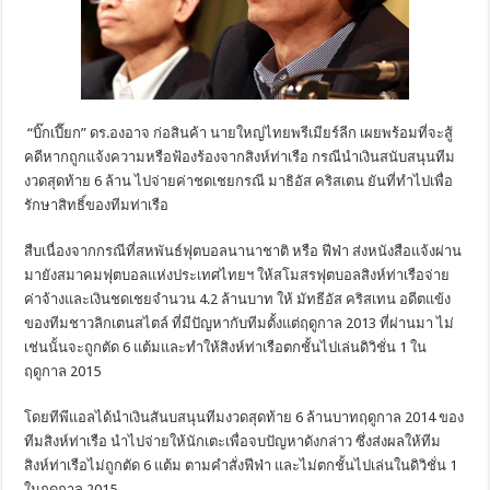
“บิ๊กเปี๊ยก” ดร.องอาจ ก่อสินค้า นายใหญ่ไทยพรีเมียร์ลีก เผยพร้อมที่จะสู้
คดีหากถูกแจ้งความหรือฟ้องร้องจากสิงห์ท่าเรือ กรณีนำเงินสนับสนุนทีม
งวดสุดท้าย 6 ล้าน ไปจ่ายค่าชดเชยกรณี มาธิอัส คริสเตน ยันที่ทำไปเพื่อ
รักษาสิทธิ์ของทีมท่าเรือ
สืบเนื่องจากกรณีที่สหพันธ์ฟุตบอลนานาชาติ หรือ ฟีฟ่า ส่งหนังสือแจ้งผ่าน
มายังสมาคมฟุตบอลแห่งประเทศไทยฯ ให้สโมสรฟุตบอลสิงห์ท่าเรือจ่าย
ค่าจ้างและเงินชดเชยจำนวน 4.2 ล้านบาท ให้ มัทธีอัส คริสเทน อดีตแข้ง
ของทีมชาวลิกเตนสไตล์ ที่มีปัญหากับทีมตั้งแต่ฤดูกาล 2013 ที่ผ่านมา ไม่
เช่นนั้นจะถูกตัด 6 แต้มและทำให้สิงห์ท่าเรือตกชั้นไปเล่นดิวิชั่น 1 ใน
ฤดูกาล 2015
โดยทีพีแอลได้นำเงินสันบสนุนทีมงวดสุดท้าย 6 ล้านบาทฤดูกาล 2014 ของ
ทีมสิงห์ท่าเรือ นำไปจ่ายให้นักเตะเพื่อจบปัญหาดังกล่าว ซึ่งส่งผลให้ทีม
สิงห์ท่าเรือไม่ถูกตัด 6 แต้ม ตามคำสั่งฟีฟ่า และไม่ตกชั้นไปเล่นในดิวิชั่น 1
ในฤดูกาล 2015