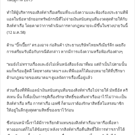
ทำให้ผู้บริหารของสิงห์ท่าเรือเตรียมที่จะแจ้งความและฟ้องร้องประธานทีพี
แอลในข้อหายักยอกทรัพย์กรณีที่ไม่จ่ายเงินสนับสนุนทีมงวดสุดท้ายให้กับ
สิงห์ท่าเรือ โดยคาดว่าการดำเนินการทางกฎหมายจะมีขึ้นในช่วงบ่ายวันนี้
(12 ม.ค.58)
ด้าน “บิ๊กเปี๊ยก” ดร.องอาจ ก่อสินค้า ประธานบริษัทไทยพรีเมียร์ลีก เผยถึง
การเตรียมรับมือกับกรณีดังกล่าว หากมีการแจ้งความหรือฟ้องร้องต่างๆ
“ผมยังไม่ทราบเรื่องและยังไม่เห็นหนังสือแจ้งมาที่ผม แต่ถ้าเป็นไปตามนั้น
ผมก็พร้อมสู้คดี โดยทางสมาคมฯ และทีพีแอลก็ได้มอบหมายให้ที่ปรึกษา
ด้านกฎหมายของสมาคมฯ ดูแลจัดการเรื่องนี้อยู่แล้ว
ส่วนเรื่องที่ทีพีแอลนำเงินสนับสนุนทีมของสิงห์ท่าเรือไปจ่ายให้ มัทธีอัส คริ
สเทน นั้น ก็เพื่อเป็นการยุติเรื่องรักษาสิทธิ์ของทีมท่าเรือเอาไว้ไม่ว่าจะเป็น
สิงห์ท่าเรือ หรือ การท่าเรือ เอฟซี ก็ตามเราต้องรักษาสิทธิ์สโมสรสมาชิก
ให้อยู่ในลีกสูงสุดตามสิทธิ์ของเขาไว้ก่อน
ซึ่งก่อนหน้านี้เราได้มีการเรียกตัวแทนของสิงห์ท่าเรือมาหารือเพื่อหา
ทางออกแต่ก็ไม่ได้ข้อสรุป หลังจากสิงห์ท่าเรือคืนสิทธิ์ให้การท่าฯเราก็ได้