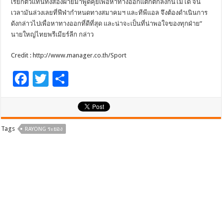
เรียกตัวแทนทั้งสองฝ่ายมาพูดคุยเพื่อหาทางออกแต่ก็ตกลงกันไม่ได้ จน
เวลามันล่วงเลยที่ฟีฟ่ากำหนดทางสมาคมฯ และทีพีแอล จึงต้องดำเนินการ
ดังกล่าวไปเพื่อหาทางออกที่ดีที่สุด และน่าจะเป็นที่น่าพอใจของทุกฝ่าย”
นายใหญ่ไทยพรีเมียร์ลีก กล่าว
Credit : http://www.manager.co.th/Sport
F
T
S
ac
wi
h
e
tt
ar
b
er
e
Tags
RAYONG ระยอง
o
o
k