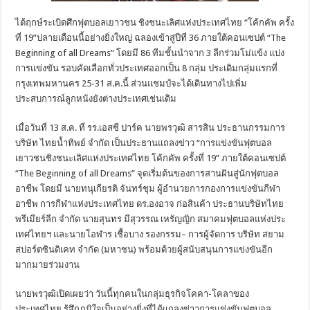
ได้ฤกษ์ระเบิดศึกฟุตบอลเยาวชน ชิงชนะเลิศแห่งประเทศไทย “โค้กคัพ ครั้ง
ที่ 19”ปลายเดือนนี้อย่างยิ่งใหญ่ ฉลองเข้าสู่ปีที่ 36 ภายใต้คอนเซปต์ “The
Beginning of all Dreams” โดยมี 86 ทีมชั้นนำจาก 3 ลีกร่วมโม่แข้ง แบ่ง
การแข่งขัน รอบคัดเลือกทั่วประเทศออกเป็น 8 กลุ่ม ประเดิมกลุ่มแรกที่
กรุงเทพมหานคร 25-31 ส.ค.นี้ ส่วนแชมป์จะได้เดินทางไปเพิ่ม
ประสบการณ์ลูกหนังยังต่างประเทศเช่นเดิม
เมื่อวันที่ 13 ส.ค. ที่ รร.เอสซี ปาร์ค นายพรวุฒิ สารสิน ประธานกรรมการ
บริษัท ไทยน้ำทิพย์ จำกัด เป็นประธานแถลงข่าว “การแข่งขันฟุตบอล
เยาวชนชิงชนะเลิศแห่งประเทศไทย โค้กคัพ ครั้งที่ 19” ภายใต้คอนเซปต์
“The Beginning of all Dreams” จุดเริ่มต้นของการสานฝันสู่นักฟุตบอล
อาชีพ โดยมี นายทนุเกียรติ จันทร์ชุม ผู้อำนวยการกองการแข่งขันกีฬา
อาชีพ การกีฬาแห่งประเทศไทย ดร.องอาจ ก่อสินค้า ประธานบริษัทไทย
พรีเมียร์ลีก จำกัด นายสุนทร มีสุวรรณ เหรัญญิก สมาคมฟุตบอลแห่งประ
เทศไทยฯ และนายโอฬาร เชื้อบาง รองกรรม– การผู้จัดการ บริษัท สยาม
สปอร์ตซินดิเคท จำกัด (มหาชน) พร้อมด้วยผู้สนับสนุนการแข่งขันอีก
มากมายร่วมงาน
นายพรวุฒิเปิดเผยว่า วันนี้ทุกคนในกลุ่มธุรกิจโคคา-โคลาของ
ประเทศไทย รู้สึกภูมิใจเป็นอย่างยิ่งที่ได้แถลงข่าวการแข่งขันฟุตบอล