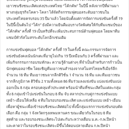
เยาวชนชิงชนะเลิศแห่งประเทศไทย “โค้กคัพ” ในปีนี้ หลังจากปีที่ผ่านมา
ทางกลุ่มธุรกิจโคคา-โคลา ได้จัดกิจกรรมฟุตบอลระดับเยาวชนใน
ประเทศไทยครบรอบ 35 ปีมาแล้ว โดยนับตั้งแต่การจัดการแข่งขันครั้งที่ 19
ในปีนี้เป็นต้นไป “โค้ก” ยังมีความยินดีมอบรางวัลพิเศษให้กับทีมแชมป์ของ
“โค้กคัพ” ครั้งที่ 19 เป็นทริปที่จะเพิ่มประสบการณ์ด้านฟุตบอล โดยพาทีม
แชมป์ทัวร์สโมสรระดับโลกอีกเช่นเดิม
การแข่งขันฟุตบอล “โค้กคัพ” ครั้งที่ 19 ในครั้งนี้ คณะกรรมการจัดการ
แข่งขันยังคงเน้นนักเตะที่อายุไม่เกิน 19 ปีเหมือนกับ 3 ครั้งที่ผ่านมา และ
เพิ่มกิจกรรมการอบรมทักษะ ความรู้ด้านต่างๆ ที่จำเป็นสำหรับการก้าวเป็น
นักฟุตบอลอาชีพ โดยเชิญทีมเยาวชนสำรองจากสโมสรไทยพรีเมียร์ลีก
จำนวน 18 ทีม ทีมเยาวชนจากลีกดิวิชั่น 1 จำนวน 18 ทีม และทีมเยาวชน
จากลีกภูมิภาค ดิวิชั่น 2 รวมทั้งหมด 86 ทีมร่วมลงแข่งขัน แบ่งแข่งขันแบ่ง
ออกเป็น 8 กลุ่ม ครอบคลุมทั่วประเทศ พร้อมนำทีมที่ชนะเลิศในแต่ละกลุ่ม
ทั้ง 8 กลุ่มเข้าไปแข่งขันในรอบ 8 ทีม จับ สลากประกบคู่การแข่งขันแบบ
เหย้า-เยือนให้เหลือ 4 ทีมในรอบรองชนะเลิศ และแข่งขันแบบ เหย้า-เยือน
เพื่อหาผู้ชนะเพื่อเข้ารอบชิงชนะเลิศต่อไป ทั้งนี้กลุ่มแรกการแข่งขันรอบคัด
เลือก คือ กลุ่ม 1 จังหวัดกรุงเทพมหานคร ขณะเดียวกันในรอบ 8 ทีม
สุดท้าย และรอบรองชนะเลิศจะไปเตะกันระหว่างเดือน ม.ค.-ก.พ.ปีหน้า
และคาดว่าในรอบชิงชนะเลิศจะมีขึ้นได้ตอนปลายเดือน ก.พ.ปีหน้า