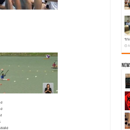
ขน
A
News
อง
อง
ง
น
องแดง