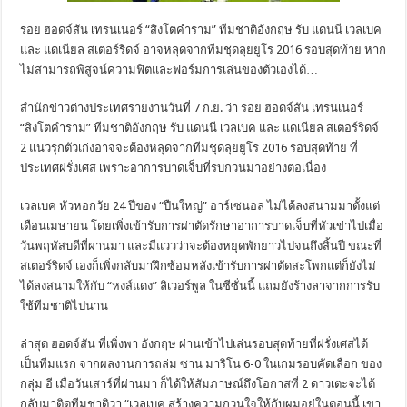
รอย ฮอดจ์สัน เทรนเนอร์ “สิงโตคำราม” ทีมชาติอังกฤษ รับ แดนนี เวลเบค
และ แดเนียล สเตอร์ริดจ์ อาจหลุดจากทีมชุดลุยยูโร 2016 รอบสุดท้าย หาก
ไม่สามารถพิสูจน์ความฟิตและฟอร์มการเล่นของตัวเองได้…
สำนักข่าวต่างประเทศรายงานวันที่ 7 ก.ย. ว่า รอย ฮอดจ์สัน เทรนเนอร์
“สิงโตคำราม” ทีมชาติอังกฤษ รับ แดนนี เวลเบค และ แดเนียล สเตอร์ริดจ์
2 แนวรุกตัวเก่งอาจจะต้องหลุดจากทีมชุดลุยยูโร 2016 รอบสุดท้าย ที่
ประเทศฝรั่งเศส เพราะอาการบาดเจ็บที่รบกวนมาอย่างต่อเนื่อง
เวลเบค หัวหอกวัย 24 ปีของ “ปืนใหญ่” อาร์เซนอล ไม่ได้ลงสนามมาตั้งแต่
เดือนเมษายน โดยเพิ่งเข้ารับการผ่าตัดรักษาอาการบาดเจ็บที่หัวเข่าไปเมื่อ
วันพฤหัสบดีที่ผ่านมา และมีแววว่าจะต้องหยุดพักยาวไปจนถึงสิ้นปี ขณะที่
สเตอร์ริดจ์ เองก็เพิ่งกลับมาฝึกซ้อมหลังเข้ารับการผ่าตัดสะโพกแต่ก็ยังไม่
ได้ลงสนามให้กับ “หงส์แดง” ลิเวอร์พูล ในซีซั่นนี้ แถมยังร้างลาจากการรับ
ใช้ทีมชาติไปนาน
ล่าสุด ฮอดจ์สัน ที่เพิ่งพา อังกฤษ ผ่านเข้าไปเล่นรอบสุดท้ายที่ฝรั่งเศสได้
เป็นทีมแรก จากผลงานการถล่ม ซาน มาริโน 6-0 ในเกมรอบคัดเลือก ของ
กลุ่ม อี เมื่อวันเสาร์ที่ผ่านมา ก็ได้ให้สัมภาษณ์ถึงโอกาสที่ 2 ดาวเตะจะได้
กลับมาติดทีมชาติว่า “เวลเบค สร้างความกวนใจให้กับผมอยู่ในตอนนี้ เขา