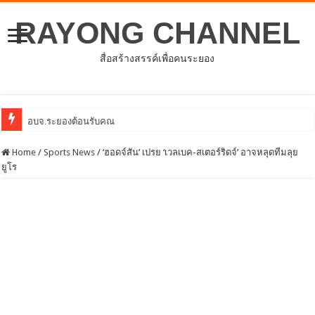
RAYONG CHANNEL
สื่อสร้างสรรค์เพื่อคนระยอง
อบจ.ระยองต้อนรับคณะจากตัวแทนศูนย์ธุรกิจจีน – อาเซีย
Home
/
Sports News
/
‘ฮอดจ์สัน’ เปรย ‘เวลเบค-สเตอร์ริดจ์’ อาจหลุดทีมลุย
ยูโร