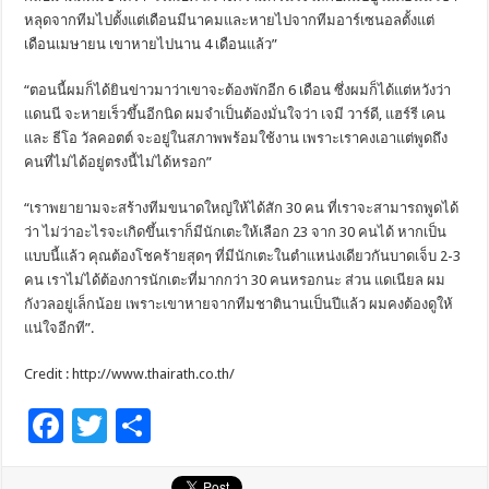
หลุดจากทีมไปตั้งแต่เดือนมีนาคมและหายไปจากทีมอาร์เซนอลตั้งแต่
เดือนเมษายน เขาหายไปนาน 4 เดือนแล้ว”
“ตอนนี้ผมก็ได้ยินข่าวมาว่าเขาจะต้องพักอีก 6 เดือน ซึ่งผมก็ได้แต่หวังว่า
แดนนี จะหายเร็วขึ้นอีกนิด ผมจำเป็นต้องมั่นใจว่า เจมี วาร์ดี, แฮร์รี เคน
และ ธีโอ วัลคอตต์ จะอยู่ในสภาพพร้อมใช้งาน เพราะเราคงเอาแต่พูดถึง
คนที่ไม่ได้อยู่ตรงนี้ไม่ได้หรอก”
“เราพยายามจะสร้างทีมขนาดใหญ่ให้ได้สัก 30 คน ที่เราจะสามารถพูดได้
ว่า ไม่ว่าอะไรจะเกิดขึ้นเราก็มีนักเตะให้เลือก 23 จาก 30 คนได้ หากเป็น
แบบนี้แล้ว คุณต้องโชคร้ายสุดๆ ที่มีนักเตะในตำแหน่งเดียวกันบาดเจ็บ 2-3
คน เราไม่ได้ต้องการนักเตะที่มากกว่า 30 คนหรอกนะ ส่วน แดเนียล ผม
กังวลอยู่เล็กน้อย เพราะเขาหายจากทีมชาตินานเป็นปีแล้ว ผมคงต้องดูให้
แน่ใจอีกที”.
Credit : http://www.thairath.co.th/
F
T
S
ac
wi
h