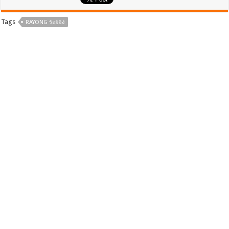
e
tt
ar
b
er
e
Tags
RAYONG ระยอง
o
o
k