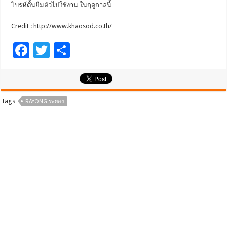
ไบรห์ตั้นยืมตัวไปใช้งาน ในฤดูกาลนี้
Credit : http://www.khaosod.co.th/
F
T
S
ac
wi
h
e
tt
ar
b
er
e
Tags
RAYONG ระยอง
o
o
k