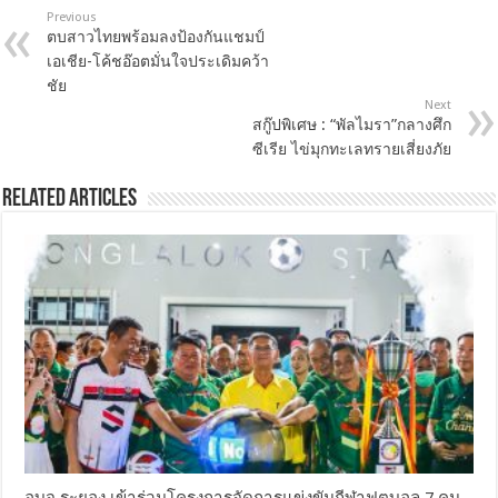
Previous
ตบสาวไทยพร้อมลงป้องกันแชมป์
เอเชีย-โค้ชอ๊อตมั่นใจประเดิมคว้า
ชัย
Next
สกู๊ปพิเศษ : “พัลไมรา”กลางศึก
ซีเรีย ไข่มุกทะเลทรายเสี่ยงภัย
Related Articles
อบจ.ระยอง เข้าร่วมโครงการจัดการแข่งขันกีฬาฟุตบอล 7 คน