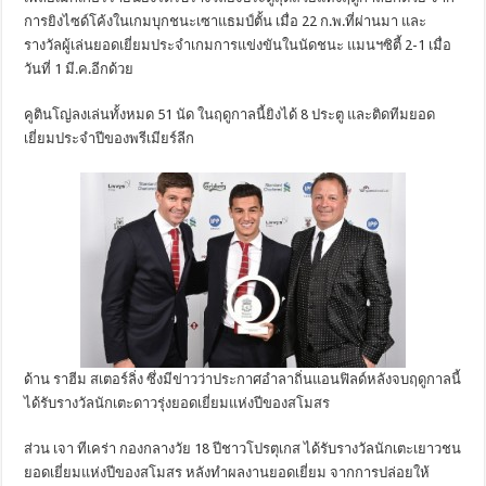
การยิงไซด์โค้งในเกมบุกชนะเซาแธมป์ตั้น เมื่อ 22 ก.พ.ที่ผ่านมา และ
รางวัลผู้เล่นยอดเยี่ยมประจำเกมการแข่งขันในนัดชนะ แมนฯซิตี้ 2-1 เมื่อ
วันที่ 1 มี.ค.อีกด้วย
คูตินโญ่ลงเล่นทั้งหมด 51 นัด ในฤดูกาลนี้ยิงได้ 8 ประตู และติดทีมยอด
เยี่ยมประจำปีของพรีเมียร์ลีก
ด้าน ราฮีม สเตอร์ลิ่ง ซึ่งมีข่าวว่าประกาศอำลาถิ่นแอนฟิลด์หลังจบฤดูกาลนี้
ได้รับรางวัลนักเตะดาวรุ่งยอดเยี่ยมแห่งปีของสโมสร
ส่วน เจา ทีเคร่า กองกลางวัย 18 ปีชาวโปรตุเกส ได้รับรางวัลนักเตะเยาวชน
ยอดเยี่ยมแห่งปีของสโมสร หลังทำผลงานยอดเยี่ยม จากการปล่อยให้