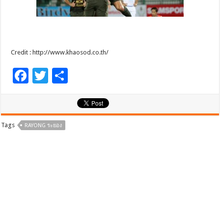
Credit : http://www.khaosod.co.th/
F
T
S
ac
wi
h
e
tt
ar
b
er
e
Tags
RAYONG ระยอง
o
o
k