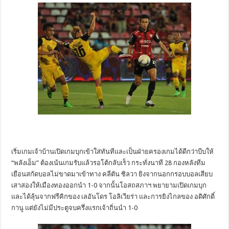
เริ่มเกมเจ้าบ้านเปิดเกมบุกเข้าใส่ทันทีและเป็นฝ่ายครองเกมได้ดีกว่าบีบให้
“พลังเอ็ม” ต้องเน้นเกมรับแล้วรอโต้กลับเร็ว กระทั่งนาที 28 กองหลังทีม
เยือนสกัดบอลไม่ขาดมาเข้าทาง คลีตัน ซิลวา ยิงจากนอกกรอบบอลเสียบ
เสาสองให้เมืองทองออกนำ 1-0 จากนั้นโอสถสภาฯ พยายามเปิดเกมบุก
และได้ลุ้นจากฟรีคิกของ เลอันโดร โอลิเวียร่า และการยิงไกลของ อดิศักดิ์
กานู แต่ยังไม่มีประตูจบครึ่งแรกเจ้าถิ่นนำ 1-0