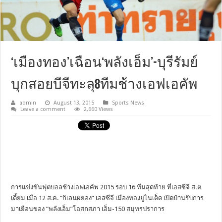
‘เมืองทอง’เฉือน‘พลังเอ็ม’-บุรีรัมย์
บุกสอยบีจีทะลุ8ทีมช้างเอฟเอคัพ
admin
August 13, 2015
Sports News
Leave a comment
2,660 Views
การแข่งขันฟุตบอลช้างเอฟเอคัพ 2015 รอบ 16 ทีมสุดท้าย ที่เอสซีจี สเต
เดี้ยม เมื่อ 12 ส.ค. “กิเลนผยอง” เอสซีจี เมืองทองยูไนเต็ด เปิดบ้านรับการ
มาเยือนของ “พลังเอ็ม”โอสถสภา เอ็ม-150 สมุทรปราการ