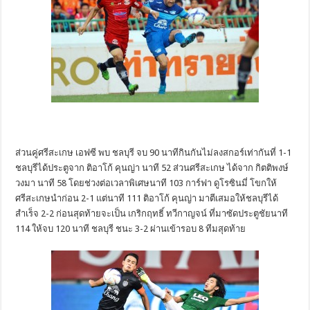
ส่วนคู่ศรีสะเกษ เอฟซี พบ ชลบุรี จบ 90 นาทีกินกันไม่ลงสกอร์เท่ากันที่ 1-1
ชลบุรีได้ประตูจาก ติอาโก้ คุนญ่า นาที 52 ส่วนศรีสะเกษ ได้จาก กิตติพงษ์
วงมา นาที 58 โดยช่วงต่อเวลาพิเศษนาที 103 การ์ฟา ดูโรซินมี่ โขกให้
ศรีสะเกษนำก่อน 2-1 แต่นาที 111 ติอาโก้ คุนญ่า มาตีเสมอให้ชลบุรีได้
สำเร็จ 2-2 ก่อนสุดท้ายจะเป็น เกริกฤทธิ์ ทวีกาญจน์ ที่มาซัดประตูชัยนาที
114 ให้จบ 120 นาที ชลบุรี ชนะ 3-2 ผ่านเข้ารอบ 8 ทีมสุดท้าย