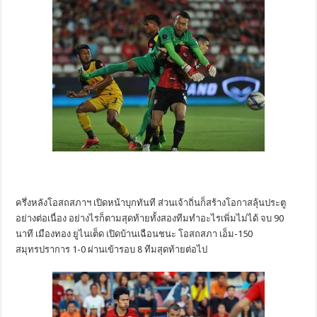
ครึ่งหลังโอสถสภาฯ เปิดหน้าบุกทันที ส่วนเจ้าถิ่นก็สร้างโอกาสลุ้นประตู
อย่างต่อเนื่อง อย่างไรก็ตามสุดท้ายทั้งสองทีมทำอะไรเพิ่มไม่ได้ จบ 90
นาที เมืองทอง ยูไนเต็ด เปิดบ้านเฉือนชนะ โอสถสภา เอ็ม-150
สมุทรปราการ 1-0 ผ่านเข้ารอบ 8 ทีมสุดท้ายต่อไป