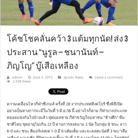
โค้ชโชคลั่นคว้า 3 แต้มทุกนัด! ส่ง 3
ประสาน “นูรูล – ชนานันท์ –
ภิญโญ” บู๊เสือเหลือง
admin
June 3, 2015
Sports News
Leave a comment
2,558 Views
ความเคลื่อนไหวกีฬาซีเกมส์ ครั้งที่ 28 จากประเทศสิงคโปร์ ซึ่งพิธีเปิด
อย่างเป็นทางการจะมีในวันที่ 5 มิ.ย.58 นี้ อย่างไรก็ตาม กีฬาบางประเภท
ทยอยแข่งกันไปบ้างแล้ว ฟุตบอลชาย กีฬาขวัญใจมหาชน “ช้างศึก” ทีม
ชาติไทย ชุดอายุไม่เกิน 23 ปี ผ่านการลงสนาม 2 นัด ในกลุ่ม B ชนะ ลาว
6-0 และ ชนะ ติมอร์เลสเต 1-0 มี 6 แต้มเต็ม และจะลงเตะนัดที่ 3 พบ “เสือ
เหลือง” มาเลเซีย ที่บิชานสเตเดี้ยม วันที่ 4 มิ.ย.เวลาไทย 15.00 น.โทรทัศน์