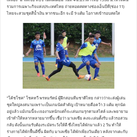
รวมการเฉพาะกิจแห่งประเทศไทย ถ่ายทอดสดทางช่องเอ็นบีที(ช่อง 11)
ไทยจะสวมชุดสีน้ำเงิน หากชนะอีก จะมี 9 แต้ม โอกาสเข้ารอบสดใส
“โค้ชโชค” โชคทวี พรหมรัตน์ ผู้ฝึกสอนทีมชาติไทย กล่าวว่าจะส่งผู้เล่น
ชุดใหญ่ลงสนามเพราะเป็นเกมนัดสำคัญ เป้าหมายคือคว้า 3 แต้ม ทุกนัด
อยู่แล้ว แม้เกมนี้จะเจองานหนักแต่ก็จะเล่นเกมรุกตามสไตล์ และพยายาม
เข้าทำให้หลากหลายมากขึ้น เชื่อว่า มาเลเซีย คงจะเล่นตั้งรับ แล้วรอสวน
กลับ ดังนั้นเกมรับต้องระมัดระวังให้ดี ซึ่งไทยได้พักมาแล้ว 2 วัน ทำให้
ร่างกายได้พักฟื้นดีขึ้น ผิดกับ มาเลเซีย ได้พักเพียงวันเดียว หลังจากเตะกับ