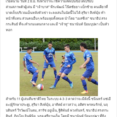
เวียดนาม วันที่ 2 มิ.ย. จึงหวังว่าจะใช้ความสดเป็นข้อได้เปรียบ
ส่วนสภาพตัวผู้เล่น มี “เจ้าบาส” พีระพัฒน์ โน๊ตชัยยา แบ็กซ้าย คนเดียวที่
บาดเจ็บบริเวณเอ็นหลังหัวเข่า จะลงเล่นในนัดนี้ไม่ได้ สุริยา สิงห์มุ้ย ทำ
หน้าที่แทน ส่วนคนอื่นๆ พร้อมลุยทั้งหมด นำโดย “เมสซีเจ” ชนาธิป สรง
กระสินธ์ ที่จะทำเกมแดนกลาง และมี “เจ้าทู” ชนานันท์ ป้อมบุปผา เป็นหัว
หอก
สำหรับ 11 ผู้เล่นทีมชาติไทย ในระบบ 4-3-3 คาดว่าจะมีดังนี้ ชนินทร์ แซ่เอี
ยะ(ผู้รักษาประตู), สุริยา สิงห์มุ้ย, อาทิตย์ ดาวสว่าง, อดิศร พรหมรักษ์, นฤ
บดินทร์ วีรวัฒน์โนดม, สารัช อยู่เย็น, ฐิติพันธ์ พ่วงจันทร์, ชนาธิป สรงกระ
สินธ์, ภิญโญ อินพินิจ, นูรูล ศรียานเก็ม โดยมี ชนานันท์ ป้อมบุปผา ที่ยิง