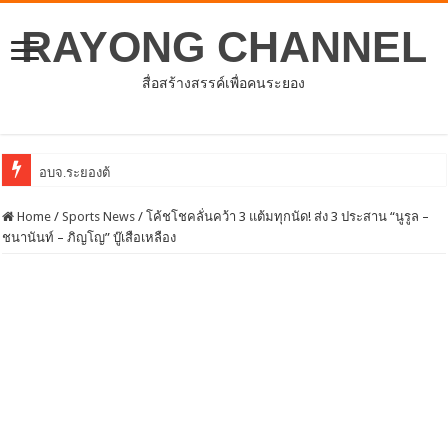
RAYONG CHANNEL
สื่อสร้างสรรค์เพื่อคนระยอง
อบจ.ระยองต้อนรับคณะจากตัวแทนศูนย์ธุรกิจจีน –
Home
/
Sports News
/
โค้ชโชคลั่นคว้า 3 แต้มทุกนัด! ส่ง 3 ประสาน “นูรูล –
ชนานันท์ – ภิญโญ” บู๊เสือเหลือง