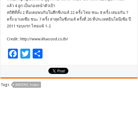
แล้ว 4 ลูก เป็นกองหน้าตัวเป้า
สถิติที่ทั้ง 2 ทีมเคยพบกันในศึกซีเกมส์ 22 ครั้ง ไทย ชนะ 8 ครั้ง เสมอกัน 7
ครั้ง มาเลเซีย ชนะ 7 ครั้ง ล่าสุดในซีเกมส์ ครั้งที่ 26 ที่ประเทศอินโดนีเซีย ปี
2011 รอบแรก ไทยแพ้ 1-2
Credit : http://www.khaosod.co.th/
F
T
S
ac
wi
h
e
tt
ar
b
er
e
Tags
RAYONG ระยอง
o
o
k