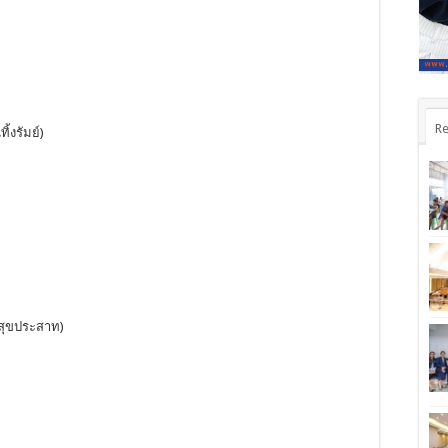
Re
ิ้งรัมย์)
ิสุขประสาท)