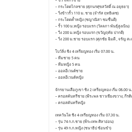
– ขว้างจักรชาย
– กระโดดไกลชาย (ศุภนรศุขสวัสดิ์ ณ อยุธยา)
– วิ่งข้าวรั้ว 110 ม. ชาย (จำรัส ฤทธิเดช)
– กระโดดค้ำหญิง (ชญาณิสา ชมชื่นดี)
– รั้ว 100 ม.หญิง รอบแรก (วัลลภา พันธุ์สูงเนิน)
– วิ่ง 200 ม.หญิง รอบแรก (ขวัญฤทัย ปากดี)
– วิ่ง 200 ม.ชาย รอบแรก (ศุภชัย ฉิมดี , จรัญ สะเท
โบว์ลิ่ง ชิง 4 เหรียญทอง เริ่ม 07.00 น.
– ทีมชาย 5 คน
– ทีมหญิง 5 คน
– ออลอีเวนต์ชาย
– ออลอีเวนต์หญิง
จักรยานเสือภูเขา ชิง 2 เหรียญทอง เริ่ม 08.00 น.
– ครอสคันทรีชาย (พีระพล ชาวเชียงขวาง, กีรต
– ครอสคันทรีหญิง
เทควันโด ชิง 4 เหรียญทอง เริ่ม 07.30 น.
– รุ่น 74 ก.ก.ชาย (พีระเทพ ศิลาอ่อน)
– รุ่น 49 ก.ก.หญิง (ชนาธิป ซ้อนขำ)