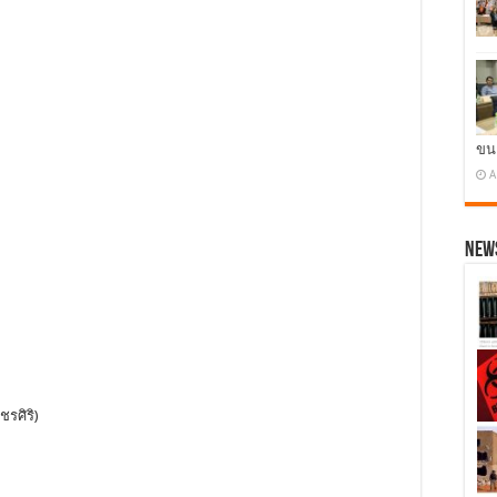
ขน
A
News
ชรศิริ)