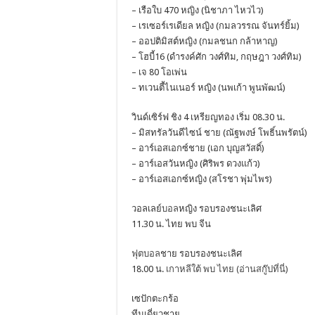
– เรือใบ 470 หญิง (นิชาภา ไหวไว)
– เรเซอร์เรเดียล หญิง (กมลวรรณ จันทร์ยิ้ม)
– ออปติมิสต์หญิง (กมลชนก กล้าหาญ)
– โฮบี้16 (ดำรงค์ศัก วงศ์ทิม, กฤษฎา วงศ์ทิม)
– เจ 80 โอเพ่น
– ทเวนตี้ไนเนอร์ หญิง (นพเก้า พูนพัฒน์)
วินด์เซิร์ฟ ชิง 4 เหรียญทอง เริ่ม 08.30 น.
– มิสทรัลวันดีไซน์ ชาย (ณัฐพงษ์ โพธิ์นพรัตน์)
– อาร์เอสเอกซ์ชาย (เอก บุญสวัสดิ์)
– อาร์เอสวันหญิง (ศิริพร ดวงแก้ว)
– อาร์เอสเอกซ์หญิง (สโรชา พุ่มไพร)
วอลเลย์
บอล
หญิง รอบรองชนะเลิศ
11.30 น. ไทย พบ จีน
ฟุตบอล
ชาย รอบรองชนะเลิศ
18.00 น.
เกาหลีใต้ พบ ไทย
(อ่านสกู๊ปที่นี่)
เซปักตะกร้อ
ทีมเดี่ยวชาย