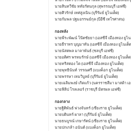
นายสินทวีชัย หทัยรัตนกุล (สุพรรณบุรี เอฟซี)
นายศิวรักษ์ เทศสูงเนิน (บุรีรัมย์ ยูไนเต็ด)
นายกัมพล ปฐมอรรฆย์กุล (บีอีซี เทโรศาสน)
กองหลัง
นายพีระพัฒน์ โน๊ตชัยยา (เอสซีจี เมืองทอง ยูไน
นายธีราทร บุญมาทัน (เอสซีจี เมืองทอง ยูไนเต็ด
นายนัสตพล มาลาพันธ์ (ชลบุรี เอฟซี)
นายอดิศร พรหมรักษ์ (เอสซีจี เมืองทอง ยูไนเต็ด
นายทริสตอง โด (เอสซีจี เมืองทอง ยูไนเต็ด)
นายพุทธินันท์ วรรณศรี (แบงค็อก ยูไนเต็ด)
นายพรรษา เหมวิบูลย์ (บุรีรัมย์ ยูไนเต็ด)
นายเฉลิมพงษ์ เกิดแก้ว (นครราชสีมา มาสด้า เอ
นายฟิลิป โรลเลอร์ (ราชบุรี มิตรผล เอฟซี)
กองกลาง
นายฐิติพันธ์ พ่วงจันทร์ (เชียงราย ยูไนเต็ด)
นายบดินทร์ ผาลา (บุรีรัมย์ ยูไนเต็ด)
นายธนบูรณ์ เกษารัตน์ (เชียงราย ยูไนเต็ด)
นายปกเกล้า อนันต์ (แบงค็อก ยูไนเต็ด)