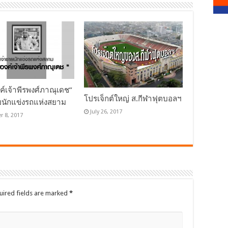
ค์เจ้าพีรพงศ์ภาณุเดช”
โปรเจ็กต์ใหญ่ ส.กีฬาฟุตบอลฯ
ยนักแข่งรถแห่งสยาม
July 26, 2017
r 8, 2017
uired fields are marked
*