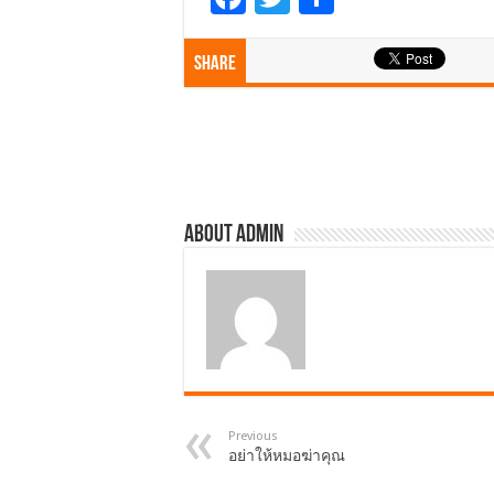
ac
wi
h
e
tt
ar
Share
b
er
e
o
o
k
About admin
Previous
อย่าให้หมอฆ่าคุณ