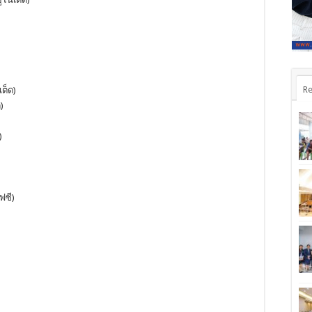
Re
เต็ด)
)
)
ฟซี)