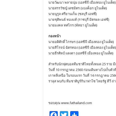
นายวัฒนา พลายนุ่ม (เอสซีจี เมืองทอง ยูไนเต็ด)
นายสรรวัชญ์ เดชมิตร (แบงค็อก ยูไนเต็ด)
นายนูรูล ศรียานเก็ม (ชลบุรี เอฟซี)
นายชุติพนธ์ ทองแท้ (ราชบุรี มิตรผล เอฟซี)
นายมงคล ทศไกร (พัทยา ยูไนเต็ด)
กองหน้า
นายอดิศักดิ์ ไกรษร (เอสซีจี เมืองทอง ยูไนเต็ด)
นายสิโรจน์ ฉัตรทอง (เอสซีจี เมืองทอง ยูไนเต็ด)
นายธีรศิลป์ แดงดา (เอสซีจี เมืองทอง ยูไนเต็ด)
สำหรับนักฟุตบอลทีมชาติไทยทั้งหมด 25 ราย 
วันที่ 10 กรกฏาคม 2560 ก่อนเดินทางไปเก็บตัวที
เกาหลีเหนือ ในรอบแรก วันที่ 14 กรกฎาคม 2560
ราลุส พบกับ ทีมชาติบูร์กินาฟาโซ ไทยรัฐ ทีวี 
ขอบคุณ www.fathailand.com
F
T
S