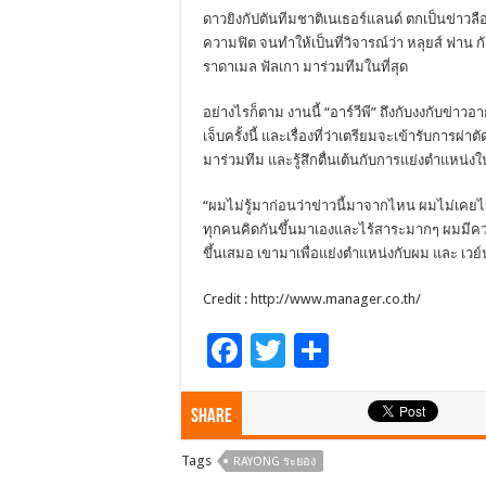
ดาวยิงกัปตันทีมชาติเนเธอร์แลนด์ ตกเป็นข่าวลือ
ความฟิต จนทำให้เป็นที่วิจารณ์ว่า หลุยส์ ฟาน
ราดาเมล ฟัลเกา มาร่วมทีมในที่สุด
อย่างไรก็ตาม งานนี้ “อาร์วีพี” ถึงกับงงกับข่
เจ็บครั้งนี้ และเรื่องที่ว่าเตรียมจะเข้ารับการผ่
มาร่วมทีม และรู้สึกตื่นเต้นกับการแย่งตำแหน่งใ
“ผมไม่รู้มาก่อนว่าข่าวนี้มาจากไหน ผมไม่เคยไปโ
ทุกคนคิดกันขึ้นมาเองและไร้สาระมากๆ ผมมีควา
ขึ้นเสมอ เขามาเพื่อแย่งตำแหน่งกับผม และ เวย์น 
Credit : http://www.manager.co.th/
F
T
S
ac
wi
h
e
tt
ar
Share
b
er
e
Tags
RAYONG ระยอง