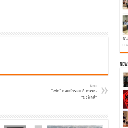
ขน
A
News
Next
“เฟด” ลอยลำรอบ 8 คนชน
“มงฟิลส์”